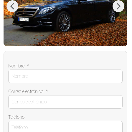
Previous
Next
Nombre
*
Correo electrónico
*
Teléfono