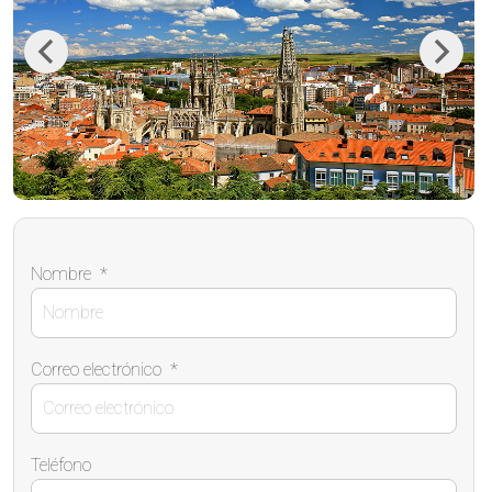
Previous
Next
Nombre
*
Correo electrónico
*
Teléfono