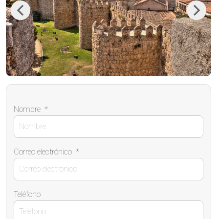
Previous
Next
Nombre
*
Correo electrónico
*
Teléfono