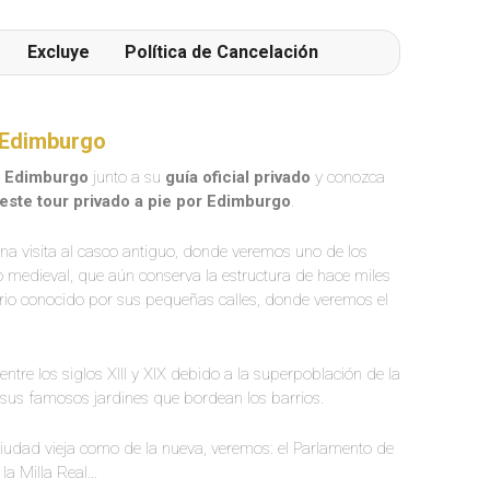
Excluye
Política de Cancelación
r Edimburgo
e
Edimburgo
junto a su
guía oficial privado
y conozca
este tour privado a pie por Edimburgo
.
na visita al casco antiguo, donde veremos uno de los
illo medieval, que aún conserva la estructura de hace miles
rrio conocido por sus pequeñas calles, donde veremos el
ntre los siglos XIII y XIX debido a la superpoblación de la
 y sus famosos jardines que bordean los barrios.
iudad vieja como de la nueva, veremos: el Parlamento de
 la Milla Real…