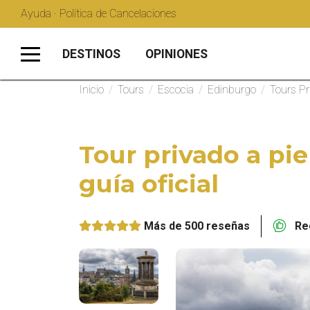
Ayuda · Política de Cancelaciones
DESTINOS
OPINIONES
Inicio
/
Tours
/
Escocia
/
Edinburgo
/
Tours Pr
Tour privado a pi
guía oficial
Más de 500 reseñas
Rec