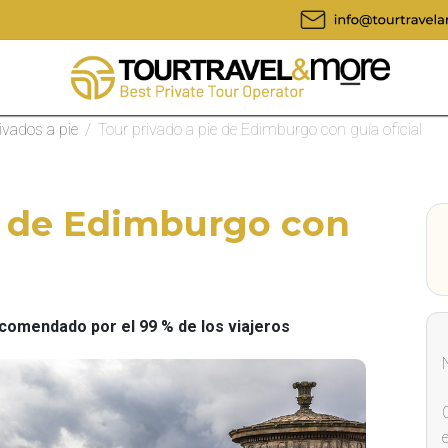
ivados a pie
/
Tour privado a pie de Edimburgo con guía oficial
e de Edimburgo con
omendado por el 99 % de los viajeros