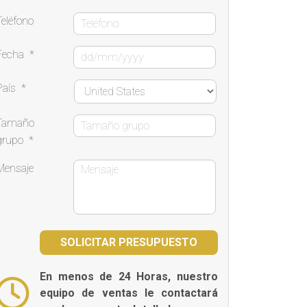
Teléfono
Fecha
*
País
*
Tamaño
grupo
*
Mensaje
En menos de 24 Horas, nuestro
equipo de ventas le contactará