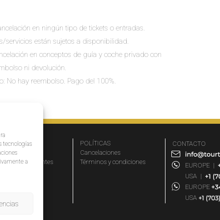
ncelación en ningún tipo de tickets o entradas.
s/servicios están sujetos a disponibilidad.
cancelación en conceptos de guía y coche privado con
embolso ni devolución.
io: No hay reembolso. Pago del 100%.
ara
MPRESA
POLÍTICAS
CONTACTO
s tecnologías
r qué elegirnos
Cancelaciones
aciones
ativamente a
eguntas frecuentes
Términos y condiciones
EUROPE
|
iliados
USA
|
rtners
EUROPE
og
USA
encias