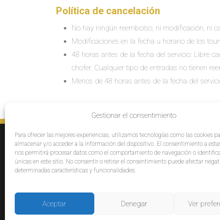
Política de cancelación
No hay ningún reembolso, ni modificación, ni ca
Modificaciones en la fecha u horario de los tour
48 horas antes de la fecha del servicio: Libre 
chofer. Cualquier tipo de entradas no tienen re
Menos de 48 horas antes de la fecha del servic
Gestionar el consentimiento
Para ofrecer las mejores experiencias, utilizamos tecnologías como las cookies p
SERVICIOS
E
almacenar y/o acceder a la información del dispositivo. El consentimiento a esta
Destinos
Po
nos permitirá procesar datos como el comportamiento de navegación o identific
únicas en este sitio. No consentir o retirar el consentimiento puede afectar neg
Cruceros
Pr
determinadas características y funcionalidades.
Grupos
Af
Opiniones
Pa
Bl
Aceptar
Denegar
Ver prefer