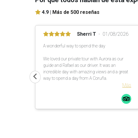
4.9 |
Más de 500 reseñas
Sherri T
01/08/2026
A wonderful way to spend the day
We loved our private tour with Aurora as our
guide and Rafael as our driver. It was an
incredible day with amazing views and a great
way to spend a day from A Coruña.
Más