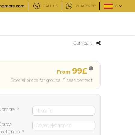
CALL US
WHATSAPP
ES
Compartir
99£
From
Special prices for groups. Please contact.
Nombre
*
Correo
electrónico
*