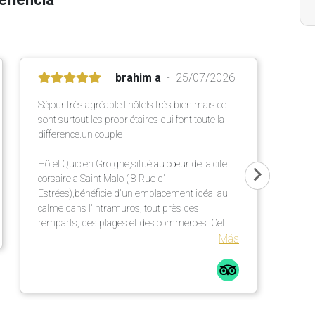
brahim a
25/07/2026
Séjour très agréable l hôtels très bien mais ce
sont surtout les propriétaires qui font toute la
difference.un couple
Hôtel Quic en Groigne,situé au cœur de la cite
corsaire a Saint Malo ( 8 Rue d'
Estrées),bénéficie d'un emplacement idéal au
calme dans l'intramuros, tout près des
remparts, des plages et des commerces. Cet
établissement chaleureux propose des
Más
chambres confortables et lumineuses dans une
élégante bâtisse en pierre ,un petit déjeuner
répute mettant a l' honneur des produits locaux
et artisanaux ainsi qu' une terrasse extérieur
particulièrement agréable.