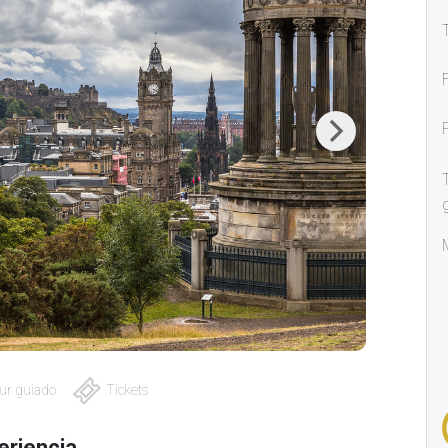
Next
ur guiado
Tickets
eriencia