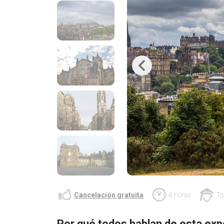
Previous
Cancelación gratuita
4 horas
To
Por qué todos hablan de esta exp