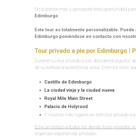
No lo piense más y aproveche esta oportunidad para
Edimburgo
.
Este tour es totalmente personalizable. Puede 
Edimburgo poniéndose en contacto con nosotr
Tour privado a pie por Edimburgo |
Durante su tour privado a pie, descubrirá algunos de
de su belleza arquitectónica única. Entre los sitios q
Castillo de Edimburgo
La ciudad vieja y la ciudad nueva
Royal Mile Main Street
Palacio de Holyrood
Y muchos más lugares en este tour privado a 
Eche un vistazo a todos los demás tours privados q
organizar experiencias privadas.