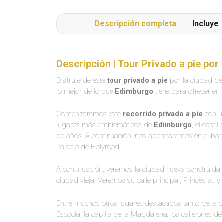
Descripción completa
Incluye
Descripción | Tour Privado a pie po
Disfrute de este
tour privado a pie
por la ciudad d
lo mejor de lo que
Edimburgo
tiene para ofrecer en
Comenzaremos este
recorrido privado a pie
con u
lugares más emblemáticos de
Edimburgo
, el cast
de años. A continuación, nos adentraremos en el ba
Palacio de Holyrood.
A continuación, veremos la ciudad nueva construida e
ciudad vieja. Veremos su calle principal, Princes st,
Entre muchos otros lugares destacados tanto de la c
Escocia, la capilla de la Magdalena, los callejones de