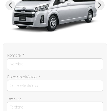
Previous
Next
Nombre
*
Correo electrónico
*
Teléfono