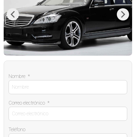
Previous
Next
Nombre
*
Correo electrónico
*
Teléfono