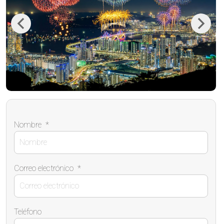
Previous
Next
Nombre
*
Correo electrónico
*
Teléfono