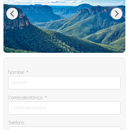
Previous
Next
Nombre
*
Correo electrónico
*
Teléfono