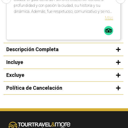
profundidad y con pasión la ciudad, su historia y su
dinámica. Además, fue respetuoso, comunicativo y se nota
que le gusta lo que hace. El hecho que hable español, fue
Más
una gran ventaja. Con respecto al chofer, Dimitro. De igual
manera su trabajo y atención fue excelente. Conocía la
ciudad, es respetuoso y accesible. En ambos, la
comunicación por medio de WhatsApp para coordinación,
fue excelente, ágil y expedita. En relación a la comunicación
Descripción Completa
con el guía y el chofer, fue excelente, rápida y sin ningún
contratiempo. Además que, dieron respuesta inmediata a
Incluye
mis consultas.
Excluye
Política de Cancelación