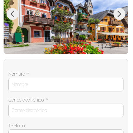
Previous
Next
Nombre
*
Correo electrónico
*
Teléfono