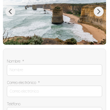
Previous
Next
Nombre
*
Correo electrónico
*
Teléfono