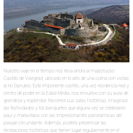
Nuestro viaje en el tiempo nos lleva ahora al majestuoso
Castillo de Visegrád, ubicado en lo alto de una colina con vistas
al río Danubio. Este imponente castillo, una vez residencia real y
centro de poder en la Edad Media, nos envuelve con su aura de
grandeza y esplendor. Recorred sus salas históricas, imaginad
las festividades y los banquetes que alguna vez se celebraron
aquí y maravillaos con las impresionantes panorámicas del
paisaje circundante. Además, podréis presenciar las
recreaciones históricas que tienen lugar regularmente en el