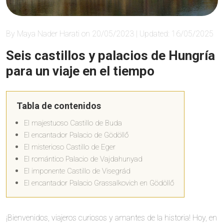
By Maya Nader Harati on 20/05/2023 | Updated: 16/05/2025
Seis castillos y palacios de Hungría
para un viaje en el tiempo
Tabla de contenidos
El majestuoso Castillo de Buda
El encantador Palacio de Gödöllő
El misterioso Castillo de Eger
El romántico Palacio de Vajdahunyad
El imponente Castillo de Visegrád
El encantador Palacio Grassalkovich en Gödöllő
¡Bienvenidos, viajeros curiosos y amantes de la historia! Hoy, en