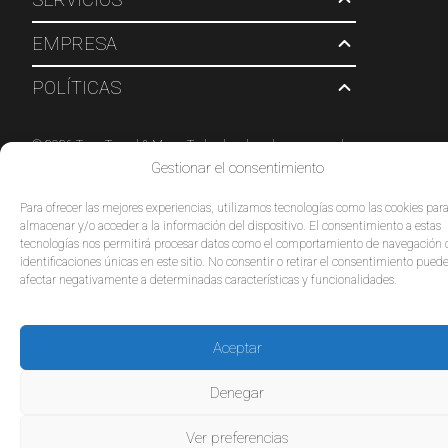
EMPRESA
POLÍTICAS
© 2026 Tour Travel & More. Todos los derechos reservados.
Gestionar el consentimiento
Para ofrecer las mejores experiencias, utilizamos tecnologías como las cookies par
almacenar y/o acceder a la información del dispositivo. El consentimiento a estas
tecnologías nos permitirá procesar datos como el comportamiento de navegación 
identificaciones únicas en este sitio. No consentir o retirar el consentimiento pued
afectar negativamente a determinadas características y funcionalidades.
Aceptar
Denegar
Ver preferencias