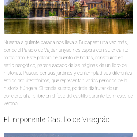
Nuestra siguiente parada nos lleva a Budapest una vez más,
donde el Palacio de Vajdahunyad nos espera con su encanto
romántico. Este palacio de cuento de hadas, construido en
estilo neogótico, parece sacado de las páginas de un libro de
historias. Pasead por sus jardines y contemplad sus diferentes
estilos arquitectónicos, que representan varios períodos de la
historia húngara. Si tenéis suerte, podréis disfrutar de un
concierto al aire libre en el foso del castillo durante los meses de
verano.
El imponente Castillo de Visegrád