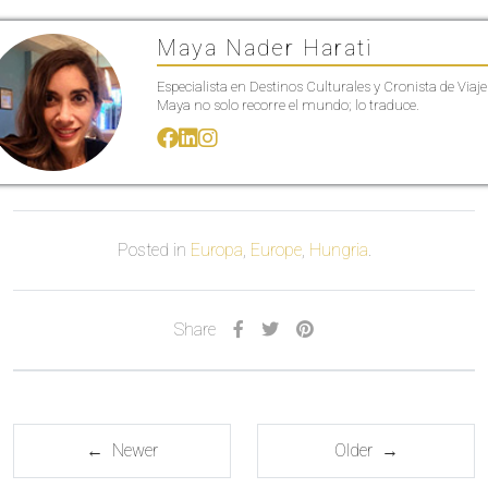
Maya Nader Harati
Especialista en Destinos Culturales y Cronista de Viaje
Maya no solo recorre el mundo; lo traduce.
Posted in
Europa
,
Europe
,
Hungria
.
Share
← Newer
Older →