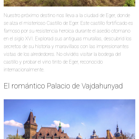
Nuestro próximo destino nos lleva a la ciudad de Eger, donde
se alza el misterioso Castillo de Eger. Este castillo fortificado es
famoso por su resistencia heroica durante el asedio otomano
en el siglo XVI. Explorad sus antiguas murallas, descubrid los
secretos de su historia y maravillaos con las impresionantes
vistas de los alrededores. No olvidéis visitar la bodega del
castillo y probar el vino tinto de Eger, reconocido
internacionalmente.
El romántico Palacio de Vajdahunyad