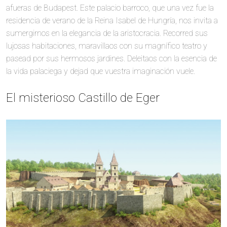
afueras de Budapest. Este palacio barroco, que una vez fue la
residencia de verano de la Reina Isabel de Hungría, nos invita a
sumergirnos en la elegancia de la aristocracia. Recorred sus
lujosas habitaciones, maravillaos con su magnífico teatro y
pasead por sus hermosos jardines. Deleitaos con la esencia de
la vida palaciega y dejad que vuestra imaginación vuele.
El misterioso Castillo de Eger