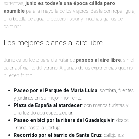
extremas,
junio es todavía una época cálida pero
asumible
para la mayoría de los viajeros. Basta con ropa ligera,
una botella de agua, protección solar y muchas ganas de
caminar.
Los mejores planes al aire libre
Junio es perfecto para disfrutar de
paseos al aire libre
, sin el
calor asfixiante del verano. Algunas de las experiencias que no
pueden faltar:
Paseo por el Parque de María Luisa
: sombra, fuentes
y jardines en su mejor momento.
Plaza de España al atardecer
: con menos turistas y
una luz dorada espectacular.
Paseo en bici por la ribera del Guadalquivir
: desde
Triana hasta la Cartuja.
Recorrido por el barrio de Santa Cruz
: callejones