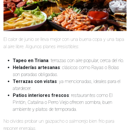
El calor de junio se lleva mejor con una buena copa y una tapa
al aire libre. Algunos planes irresistibles:
Tapeo en Triana
: terrazas con aire popular, cerca del río.
Heladerías artesanas
: clásicos como Rayas o Bolas
son paradas obligadas.
Terrazas con vistas
: ya mencionadas, ideales para el
atardecer.
Patios interiores frescos
: restaurantes como El
Pintón, Catalina o Perro Viejo ofrecen sombra, buen
ambiente y platos de temporada.
No olvides probar un gazpacho o salmorejo bien frío para
reponer energías.