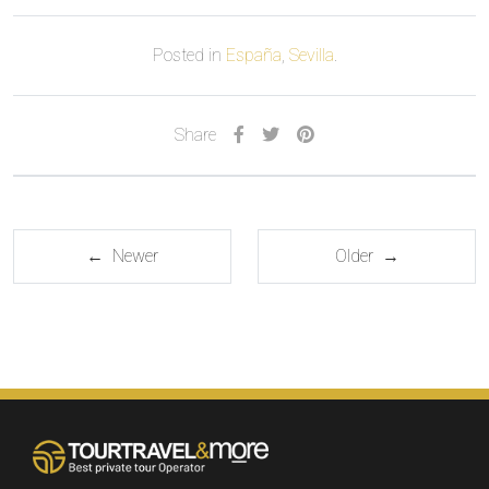
Posted in
España
,
Sevilla
.
Share
← Newer
Older →