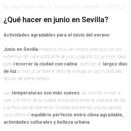
By Maya Nader Harati on 03/06/2025 | Updated: 11/06/2025
¿Qué hacer en junio en Sevilla?
Actividades agradables para el inicio del verano
Junio en Sevilla
marca el inicio del verano, pero aún sin los
extremos del calor sofocante de julio y agosto. Es un mes ideal
para
recorrer la ciudad con calma
, disfrutar de
largos días
de luz
y vivir un ambiente lleno de energía sin las multitudes
típicas del pleno verano.
Las
temperaturas son más suaves
, las noches invitan a
salir, y el ritmo de la ciudad se equilibra entre la vitalidad del día
y la frescura del atardecer. Si estás planeando una escapada,
junio ofrece el
equilibrio perfecto entre clima agradable,
actividades culturales y belleza urbana
.