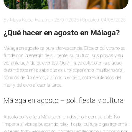
By Maya Nader Harati on 28/07/2025 | Updated: 04/08/2025
¿Qué hacer en agosto en Málaga?
Málaga en agosto es pura efervescencia. El calor del verano se
funde con la energía de su gente, su cultura, sus playas y su
vibrante agenda de eventos. Quien haya estado en la ciudad
durante este mes sabe que es una experiencia multisensorial:
sonidos de flamenco, aromas a espeto, colores intensos del
mar y del cielo al caer la tarde.
Málaga en agosto – sol, fiesta y cultura
Agosto convierte a Málaga en un destino incomparable. No
importa si vienes buscando relax, fiesta, cultura o gastronomía:
lo tienes todo. Recuerdo mi primera vez llegando un agosto por