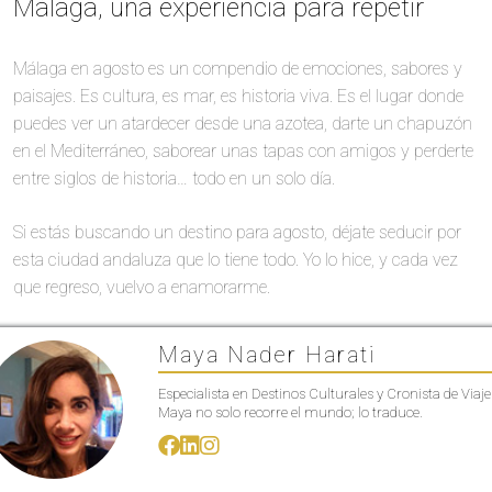
Málaga, una experiencia para repetir
Málaga en agosto es un compendio de emociones, sabores y
paisajes. Es cultura, es mar, es historia viva. Es el lugar donde
puedes ver un atardecer desde una azotea, darte un chapuzón
en el Mediterráneo, saborear unas tapas con amigos y perderte
entre siglos de historia… todo en un solo día.
Si estás buscando un destino para agosto, déjate seducir por
esta ciudad andaluza que lo tiene todo. Yo lo hice, y cada vez
que regreso, vuelvo a enamorarme.
Maya Nader Harati
Especialista en Destinos Culturales y Cronista de Viaje
Maya no solo recorre el mundo; lo traduce.