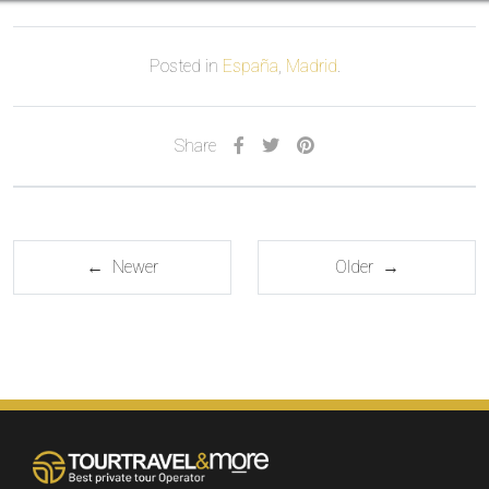
Posted in
España
,
Madrid
.
Share
← Newer
Older →