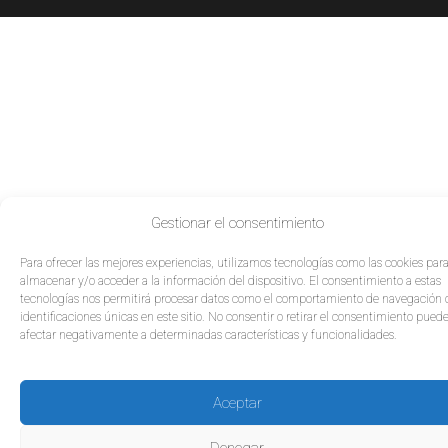
Gestionar el consentimiento
Para ofrecer las mejores experiencias, utilizamos tecnologías como las cookies par
almacenar y/o acceder a la información del dispositivo. El consentimiento a estas
tecnologías nos permitirá procesar datos como el comportamiento de navegación 
identificaciones únicas en este sitio. No consentir o retirar el consentimiento pued
afectar negativamente a determinadas características y funcionalidades.
Aceptar
Denegar