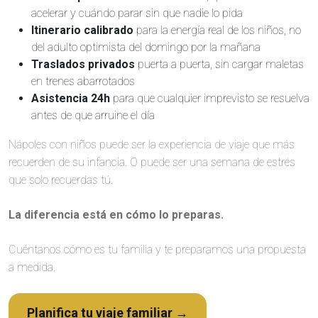
acelerar y cuándo parar sin que nadie lo pida
Itinerario calibrado
para la energía real de los niños, no
del adulto optimista del domingo por la mañana
Traslados privados
puerta a puerta, sin cargar maletas
en trenes abarrotados
Asistencia 24h
para que cualquier imprevisto se resuelva
antes de que arruine el día
Nápoles con niños puede ser la experiencia de viaje que más
recuerden de su infancia. O puede ser una semana de estrés
que solo recuerdas tú.
La diferencia está en cómo lo preparas.
Cuéntanos cómo es tu familia y te preparamos una propuesta
a medida.
Planifica tu viaje familiar →