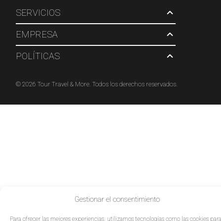
SERVICIOS
EMPRESA
POLÍTICAS
© 2026 Tour Travel & More. Todos los derechos reservados.
Gestionar el consentimiento
Para ofrecer las mejores experiencias, utilizamos tecnologías como las cookies par