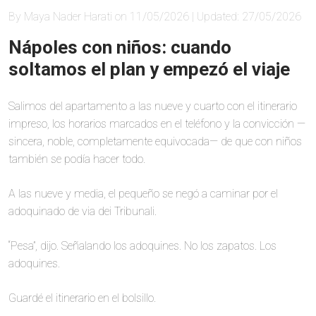
By Maya Nader Harati on 11/05/2026 | Updated: 27/05/2026
Nápoles con niños: cuando
soltamos el plan y empezó el viaje
Salimos del apartamento a las nueve y cuarto con el itinerario
impreso, los horarios marcados en el teléfono y la convicción —
sincera, noble, completamente equivocada— de que con niños
también se podía hacer todo.
A las nueve y media, el pequeño se negó a caminar por el
adoquinado de via dei Tribunali.
“Pesa”, dijo. Señalando los adoquines. No los zapatos. Los
adoquines.
Guardé el itinerario en el bolsillo.