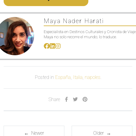
Maya Nader Harati
Especialista en Destinos Culturales y Cronista de Viaje
Maya no solo recorre el mundo; lo traduce.
Posted in
España
,
Italia
,
napoles
.
Share
← Newer
Older →