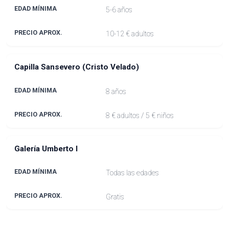
5-6 años
10-12 € adultos
Capilla Sansevero (Cristo Velado)
8 años
8 € adultos / 5 € niños
Galería Umberto I
Todas las edades
Gratis