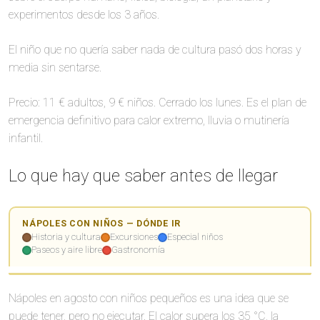
experimentos desde los 3 años.
El niño que no quería saber nada de cultura pasó dos horas y
media sin sentarse.
Precio: 11 € adultos, 9 € niños. Cerrado los lunes. Es el plan de
emergencia definitivo para calor extremo, lluvia o mutinería
infantil.
Lo que hay que saber antes de llegar
🌿
🏛️
NÁPOLES CON NIÑOS — DÓNDE IR
🏛️
🍕
🍕
🏛️
🏛️
👶
🌿
Historia y cultura
Excursiones
Especial niños
🌿
🏛️
Paseos y aire libre
Gastronomía
🌿
🏛️
🌋
Leaflet
Leaflet
|
|
©
©
OpenStreetMap
OpenStreetMap
👶
+
+
Nápoles en agosto con niños pequeños es una idea que se
−
−
puede tener, pero no ejecutar. El calor supera los 35 °C, la