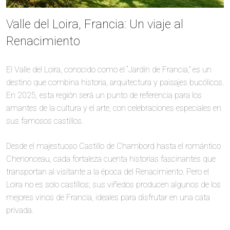
Valle del Loira, Francia: Un viaje al
Renacimiento
El Valle del Loira, conocido como el “Jardín de Francia,” es un
destino que combina historia, arquitectura y paisajes bucólicos.
En 2025, esta región será un punto de referencia para los
amantes de la cultura y el arte, con celebraciones especiales en
sus famosos castillos.
Desde el majestuoso Castillo de Chambord hasta el romántico
Chenonceau, cada fortaleza cuenta historias fascinantes que
transportan al visitante a la época del Renacimiento. Pero el
Loira no es solo castillos; sus viñedos producen algunos de los
mejores vinos de Francia, ideales para disfrutar en una cata
privada.