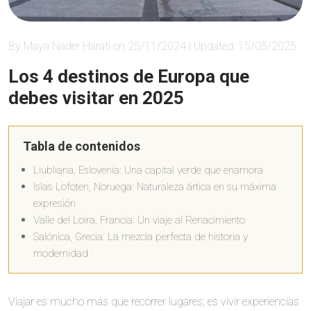
By Maya Nader Harati on 25/11/2024 | Updated: 15/05/2025
Los 4 destinos de Europa que
debes visitar en 2025
Tabla de contenidos
Liubliana, Eslovenia: Una capital verde que enamora
Islas Lofoten, Noruega: Naturaleza ártica en su máxima
expresión
Valle del Loira, Francia: Un viaje al Renacimiento
Salónica, Grecia: La mezcla perfecta de historia y
modernidad
Viajar es mucho más que recorrer lugares; es vivir experiencias