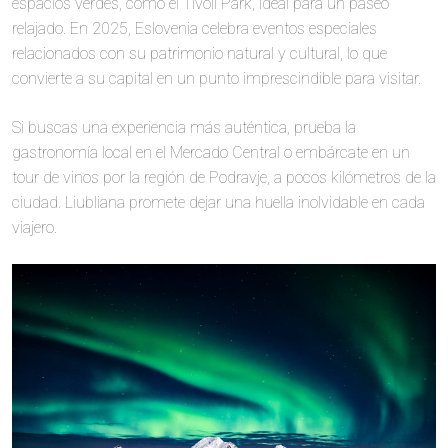
espacios verdes, como el Tivoli Park, ideal para un paseo
relajado. En 2025, Eslovenia celebra eventos especiales
relacionados con su patrimonio natural y cultural, lo que
convierte a su capital en un punto imprescindible para visitar.
Si buscas una experiencia más auténtica, prueba la
gastronomía local en el Mercado Central o embárcate en un
tour de vinos por la región de Podravje, a pocos kilómetros de la
ciudad. Liubliana promete dejar una huella inolvidable en cada
viajero.