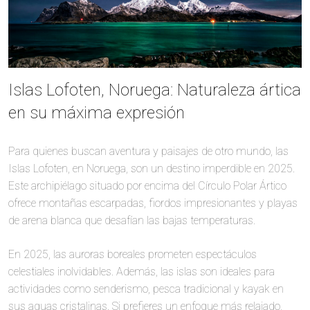
Islas Lofoten, Noruega: Naturaleza ártica
en su máxima expresión
Para quienes buscan aventura y paisajes de otro mundo, las
Islas Lofoten, en Noruega, son un destino imperdible en 2025.
Este archipiélago situado por encima del Círculo Polar Ártico
ofrece montañas escarpadas, fiordos impresionantes y playas
de arena blanca que desafían las bajas temperaturas.
En 2025, las auroras boreales prometen espectáculos
celestiales inolvidables. Además, las islas son ideales para
actividades como senderismo, pesca tradicional y kayak en
sus aguas cristalinas. Si prefieres un enfoque más relajado,