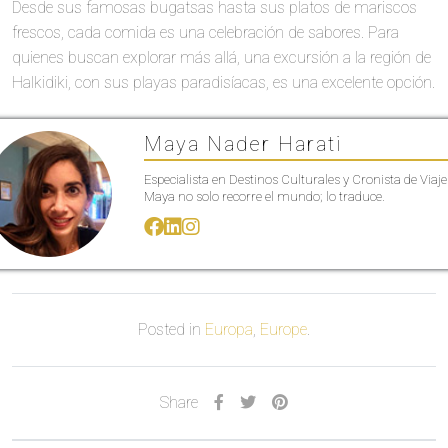
Desde sus famosas bugatsas hasta sus platos de mariscos
frescos, cada comida es una celebración de sabores. Para
quienes buscan explorar más allá, una excursión a la región de
Halkidiki, con sus playas paradisíacas, es una excelente opción.
Maya Nader Harati
Especialista en Destinos Culturales y Cronista de Viaje
Maya no solo recorre el mundo; lo traduce.
Posted in
Europa
,
Europe
.
Share