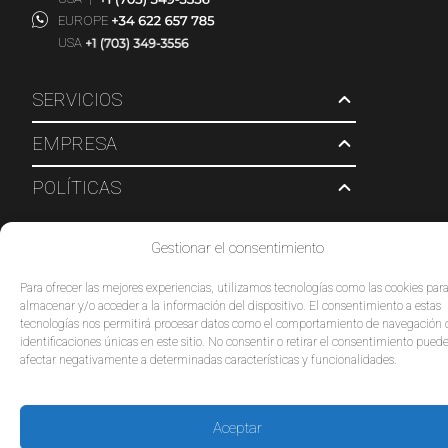
EUROPE
USA
SERVICIOS
EMPRESA
POLÍTICAS
© 2026 Tour Travel & More. Todos los derechos reservados.
Gestionar el consentimiento
Para ofrecer las mejores experiencias, utilizamos tecnologías como las cookies par
almacenar y/o acceder a la información del dispositivo. El consentimiento a estas
tecnologías nos permitirá procesar datos como el comportamiento de navegación 
identificaciones únicas en este sitio. No consentir o retirar el consentimiento pued
afectar negativamente a determinadas características y funcionalidades.
Aceptar