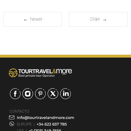
← Newer
Older →
CONTACTO
EUROPE
|
USA
|