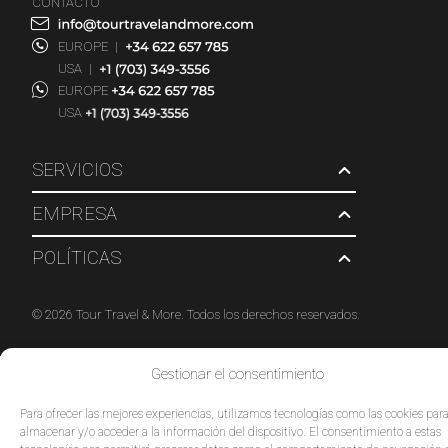
CONTACTO
EUROPE
|
USA
|
EUROPE
USA
SERVICIOS
EMPRESA
POLÍTICAS
© 2026 Tour Travel & More. Todos los derechos reservados.
Gestionar el consentimiento
Para ofrecer las mejores experiencias, utilizamos tecnologías como las cookies par
almacenar y/o acceder a la información del dispositivo. El consentimiento a estas