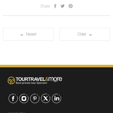
Share
← Newer
Older →