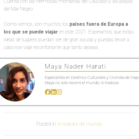
Cuenta con las hermosas montañas del Cáucaso y las playas
del Mar Negro.
Como vemos, son muchos los
países fuera de Europa a
los que se puede viajar
en este 2021. Esperamos que estas
ideas de lugares puedan ser de gran ayuda y puedas llevar a
cabo ese viaje reconfortante que tanto deseas.
Maya Nader Harati
Especialista en Destinos Culturales y Cronista de Viaje
Maya no solo recorre el mundo; lo traduce.
Posted in
Al rededor del mundo
.