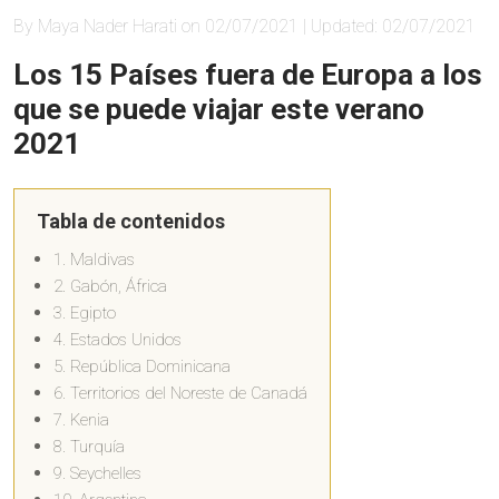
By Maya Nader Harati on 02/07/2021 | Updated: 02/07/2021
Los 15 Países fuera de Europa a los
que se puede viajar este verano
2021
Tabla de contenidos
1. Maldivas
2. Gabón, África
3. Egipto
4. Estados Unidos
5. República Dominicana
6. Territorios del Noreste de Canadá
7. Kenia
8. Turquía
9. Seychelles