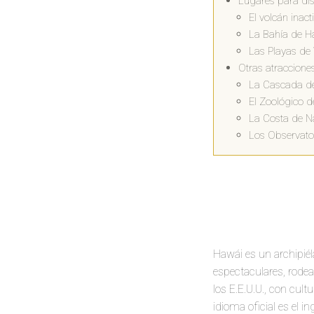
Lugares para disf
El volcán ina
La Bahía de Ha
Las Playas de 
Otras atraccione
La Cascada d
El Zoológico d
La Costa de Na
Los Observato
Hawái es un archipi
espectaculares, rodea
los E.E.U.U., con cult
idioma oficial es el i