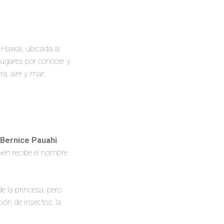
 Hawái; ubicada al
lugares por conocer y
rra, aire y mar;
 Bernice Pauahi
ién recibe el nombre
e la princesa, pero
ión de insectos; la