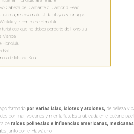
rutar en Honolulu al aire libre
ctivo Cabeza de Diamante o Diamond Head
nauma, reserva natural de playas y tortugas
Waikiki y el centro de Honolulu
s turísticas que no debes perderte de Honolulu
e Manoa
e Honolulu
 Pali
rios de Mauna Kea
élago formado
por varias islas, islotes y atolones,
de belleza y p
dos por mar, volcanes y montañas. Está ubicada en el océano pacíf
ura de
raíces polinesias e influencias americanas, mexicanas 
nglés junto con el Hawáiano.