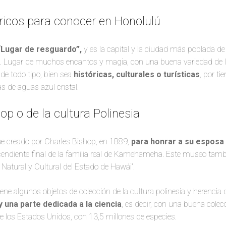
ricos para conocer en Honolulú
 “Lugar de resguardo”,
y es la capital y la ciudad más poblada de
hu. Lugar de muchos encantos y magia, con una buena variedad de 
 de todo tipo, bien sea
históricas, culturales o turísticas
, por tie
 de aguas azul cristal.
p o de la cultura Polinesia
e creado por Charles Bishop, en 1889,
para honrar a su esposa
cendiente final de la familia real de Kamehameha. Este museo tamb
 Natural y Cultural del Estado de Hawái”.
ene algunos objetos de colección de la cultura polinesia y herencia d
 una parte dedicada a la ciencia
, es decir, con una buena colecc
e los Estados Unidos, con 13,5 millones de especies.