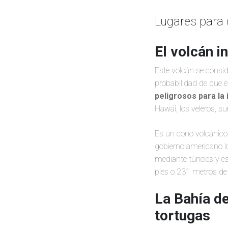
Lugares para d
El volcán 
Este volcán se consi
probabilidad de que e
peligrosos para la 
Hawái, los veleros, su
Es un cono volcánico
gobierno americano lo
mediante túneles y e
pies o 231 metros de 
La Bahía d
tortugas