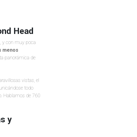
mond Head
s, y con muy poca
s menos
ista panorámica de
ravillosas vistas, el
omunicándose todo
mo. Hablamos de 760
s y