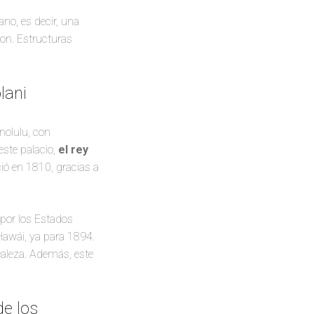
no, es decir, una
son. Estructuras
lani
nolulu, con
este palacio,
el rey
ció en 1810, gracias a
o por los Estados
 Hawái, ya para 1894.
realeza. Además, este
e los