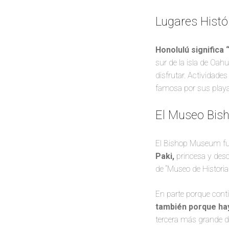
Lugares Histó
Honolulú significa
sur de la isla de Oa
disfrutar. Actividades
famosa por sus playas
El Museo Bisho
El Bishop Museum fu
Paki,
princesa y des
de “Museo de Historia
En parte porque conti
también porque hay
tercera más grande d