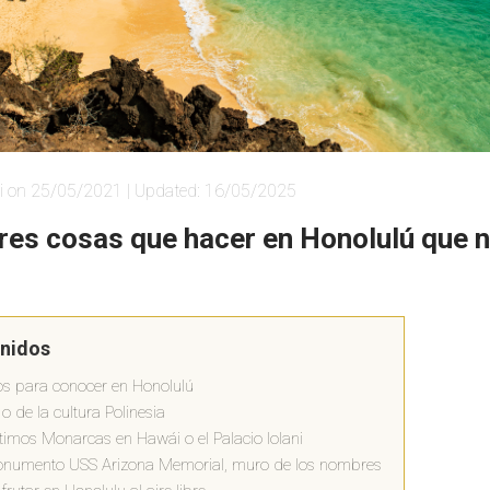
i on 25/05/2021 | Updated: 16/05/2025
res cosas que hacer en Honolulú que 
enidos
os para conocer en Honolulú
 de la cultura Polinesia
ltimos Monarcas en Hawái o el Palacio Iolani
onumento USS Arizona Memorial, muro de los nombres