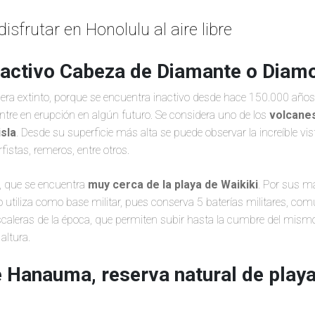
isfrutar en Honolulu al aire libre
inactivo Cabeza de Diamante o Dia
dera extinto, porque se encuentra inactivo desde hace 150.000 año
ntre en erupción en algún futuro. Se considera uno de los
volcane
isla
. Desde su superficie más alta se puede observar la increíble v
rfistas, remeros, entre otros.
, que se encuentra
muy cerca de la playa de Waikiki
. Por sus ma
 utiliza como base militar, pues conserva 5 baterías militares, c
scaleras de la época, que permiten subir hasta la cumbre del mis
altura.
e Hanauma, reserva natural de playa