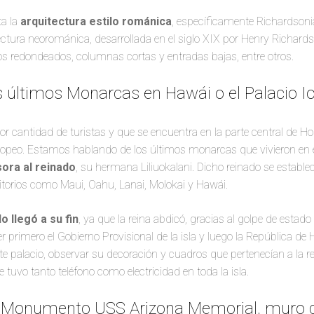
ta la
arquitectura estilo románica
, específicamente Richardsonia
tectura neorománica, desarrollada en el siglo XIX por Henry Richard
cos redondeados, columnas cortas y entradas bajas, entre otros.
s últimos Monarcas en Hawái o el Palacio Io
r cantidad de turistas y que se encuentra en la parte central de Ho
uropeo. Estamos hablando de los últimos monarcas que vivieron en 
sora al reinado
, su hermana Liliuokalani. Dicho reinado se estable
rritorios como Maui, Oahu, Lanai, Molokai y Hawái.
o llegó a su fin
, ya que la reina abdicó, gracias al golpe de estad
r primero el Gobierno Provisional de la isla y luego la República de
este palacio, observar su decoración y cuadros que pertenecían a la 
e tuvo tanto teléfono como electricidad en toda la isla.
, Monumento USS Arizona Memorial, muro d