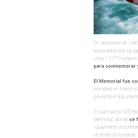
En diciembre de 1941
asesinados por los j
unos 1.177 murieron.
para conmemorar 
El Memorial fue co
nombres en honor a la
proyecta el documenta
El submarino USS Bow
Memorial, donde
se 
Igualmente encontram
víctimas al hundirse.