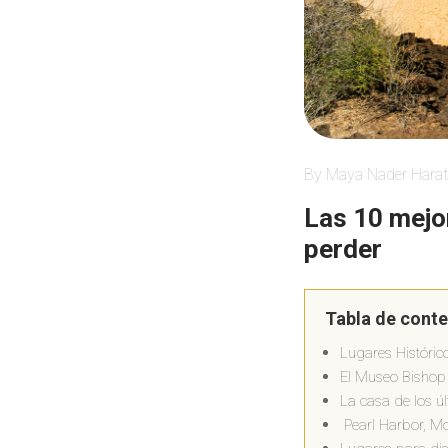
By Maya Nader Harat
Las 10 mejo
perder
Tabla de cont
Lugares Históric
El Museo Bishop o
La casa de los ú
Pearl Harbor, M