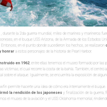
, durante la 2da guerra mundial, miles de marines y marineros fu
aponeses, en el buque USS Arizona, de la Armada de los Estados Uni
 Entonces, en el punto donde sucedieron los hechos, se realizaron
y honrar
a estos personajes de la historia de Pearl Harbor.
nstruido en 1962
, entre ellas tenemos el museo formado por las 
s víctimas, el cual recorre la costa de la bahía. También, el centro
l sobre el ataque. Igualmente, se encuentra la exposición de algun
fin permite hacerte una idea de cómo era internamente el buque. E
firmó la rendición de los japoneses
y finalización de la guerra
os el museo de la aviación y el USS Oklahoma memorial, rindien