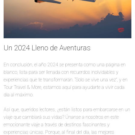
Un 2024 Lleno de Aventuras
En conclusión, el año 2024 se presenta como una página en
blanco, lista para ser llenada con recuerdos inolvidables y
experiencias que te transformarán. “Solo se vive una vez”, y en
Tour Travel & More, estamos aquí para ayudarte a vivir cada
día al máximo.
Así que, queridos lectores, ¿están listos para embarcarse en un
viaje que cambiará sus vidas? Únanse a nosotros en este
emocionante viaje a través de destinos fascinantes y
experiencias únicas. Porque, al final del día, las mejores