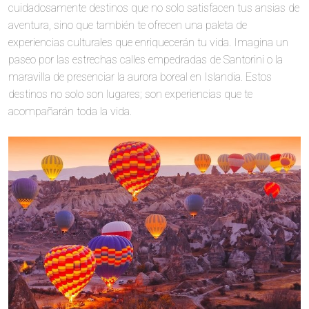
cuidadosamente destinos que no solo satisfacen tus ansias de
aventura, sino que también te ofrecen una paleta de
experiencias culturales que enriquecerán tu vida. Imagina un
paseo por las estrechas calles empedradas de Santorini o la
maravilla de presenciar la aurora boreal en Islandia. Estos
destinos no solo son lugares; son experiencias que te
acompañarán toda la vida.