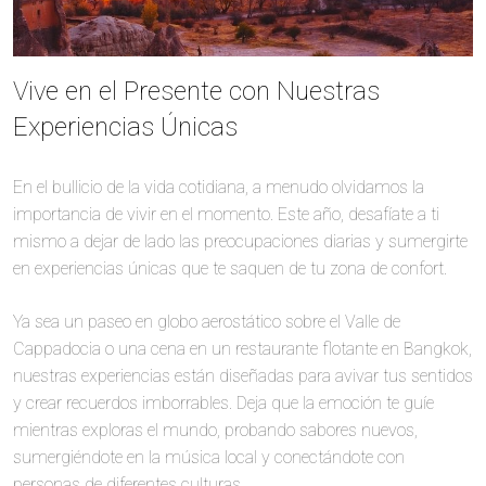
Vive en el Presente con Nuestras
Experiencias Únicas
En el bullicio de la vida cotidiana, a menudo olvidamos la
importancia de vivir en el momento. Este año, desafíate a ti
mismo a dejar de lado las preocupaciones diarias y sumergirte
en experiencias únicas que te saquen de tu zona de confort.
Ya sea un paseo en globo aerostático sobre el Valle de
Cappadocia o una cena en un restaurante flotante en Bangkok,
nuestras experiencias están diseñadas para avivar tus sentidos
y crear recuerdos imborrables. Deja que la emoción te guíe
mientras exploras el mundo, probando sabores nuevos,
sumergiéndote en la música local y conectándote con
personas de diferentes culturas.