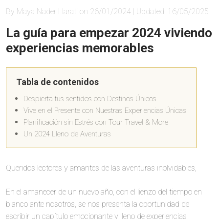
By Maya Nader Harati on 26/01/2024 | Updated: 16/05/2025
La guía para empezar 2024 viviendo
experiencias memorables
Tabla de contenidos
Despierta tus sentidos con Destinos Únicos
Vive en el Presente con Nuestras Experiencias Únicas
Planificación sin Estrés con Tour Travel & More
Un 2024 Lleno de Aventuras
Queridos lectores y amantes de las aventuras inolvidables,
En el amanecer de un nuevo año, con el lienzo del tiempo en
blanco ante nosotros, se nos presenta la oportunidad de
escribir un capítulo emocionante y lleno de experiencias