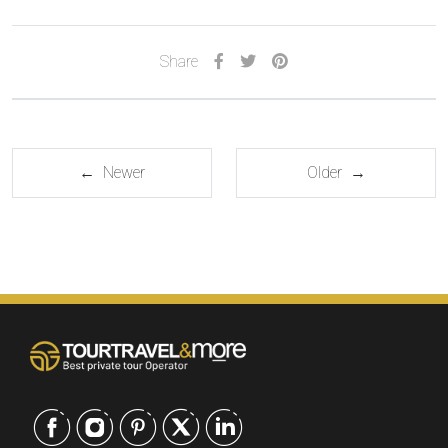
Share
← Newer
Older →