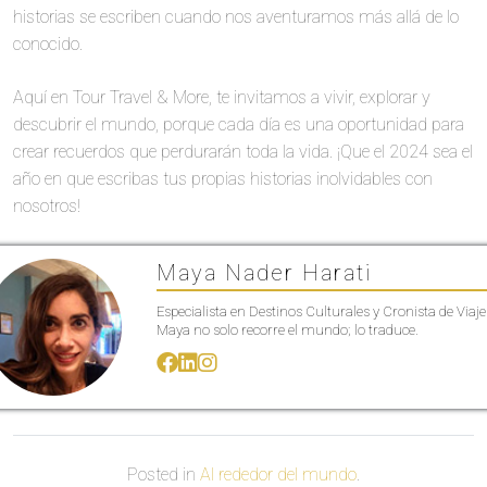
historias se escriben cuando nos aventuramos más allá de lo
conocido.
Aquí en Tour Travel & More, te invitamos a vivir, explorar y
descubrir el mundo, porque cada día es una oportunidad para
crear recuerdos que perdurarán toda la vida. ¡Que el 2024 sea el
año en que escribas tus propias historias inolvidables con
nosotros!
Maya Nader Harati
Especialista en Destinos Culturales y Cronista de Viaje
Maya no solo recorre el mundo; lo traduce.
Posted in
Al rededor del mundo
.