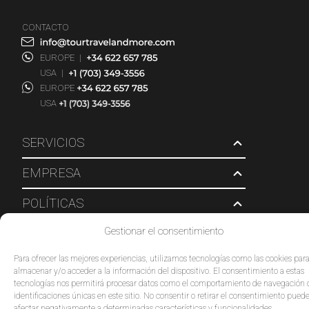
CONTACTO
EUROPE
|
USA
|
EUROPE
USA
SERVICIOS
EMPRESA
POLÍTICAS
Gestionar el consentimiento
© 2026 Tour Travel & More. Todos los derechos reservados.
Para ofrecer las mejores experiencias, utilizamos tecnologías como las cookies par
almacenar y/o acceder a la información del dispositivo. El consentimiento a estas
tecnologías nos permitirá procesar datos como el comportamiento de navegación 
identificaciones únicas en este sitio. No consentir o retirar el consentimiento pued
afectar negativamente a determinadas características y funcionalidades.