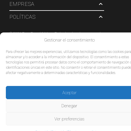
EMPRESA
POLÍTICAS
© 2026 Tour Travel & More. Todos los derechos reservados.
Gestionar el consentimiento
Para ofrecer las mejores experiencias, utilizamos tecnologías como las cookies par
almacenar y/o acceder a la información del dispositivo. El consentimiento a estas
tecnologías nos permitirá procesar datos como el comportamiento de navegación 
identificaciones únicas en este sitio. No consentir o retirar el consentimiento pued
afectar negativamente a determinadas características y funcionalidades.
Aceptar
Denegar
Ver preferencias