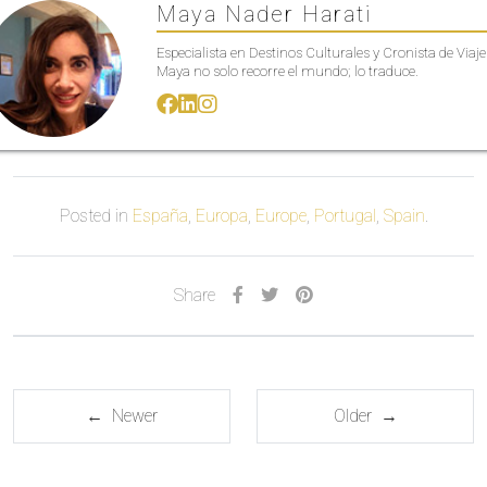
Maya Nader Harati
Especialista en Destinos Culturales y Cronista de Viaje
Maya no solo recorre el mundo; lo traduce.
Posted in
España
,
Europa
,
Europe
,
Portugal
,
Spain
.
Share
← Newer
Older →