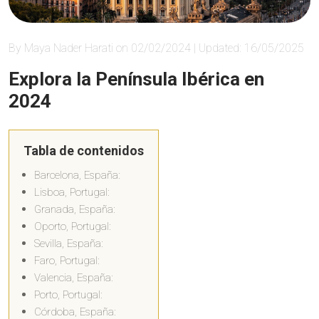
By Maya Nader Harati on 02/02/2024 | Updated: 16/05/2025
Explora la Península Ibérica en
2024
Tabla de contenidos
Barcelona, España:
Lisboa, Portugal:
Granada, España:
Oporto, Portugal:
Sevilla, España:
Faro, Portugal:
Valencia, España:
Porto, Portugal:
Córdoba, España: