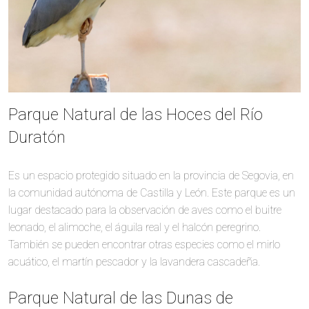
Parque Natural de las Hoces del Río
Duratón
Es un espacio protegido situado en la provincia de Segovia, en
la comunidad autónoma de Castilla y León. Este parque es un
lugar destacado para la observación de aves como el buitre
leonado, el alimoche, el águila real y el halcón peregrino.
También se pueden encontrar otras especies como el mirlo
acuático, el martín pescador y la lavandera cascadeña.
Parque Natural de las Dunas de