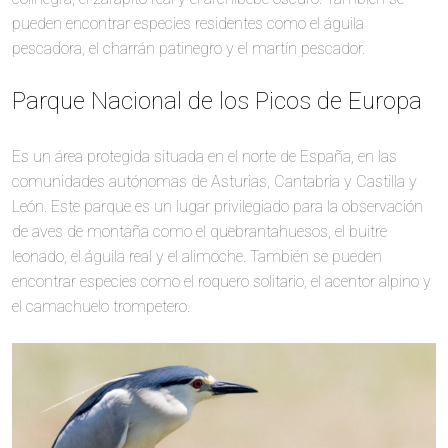
pueden encontrar especies residentes como el águila
pescadora, el charrán patinegro y el martín pescador.
Parque Nacional de los Picos de Europa
Es un área protegida situada en el norte de España, en las
comunidades autónomas de Asturias, Cantabria y Castilla y
León. Este parque es un lugar privilegiado para la observación
de aves de montaña como el quebrantahuesos, el buitre
leonado, el águila real y el alimoche. También se pueden
encontrar especies como el roquero solitario, el acentor alpino y
el camachuelo trompetero.