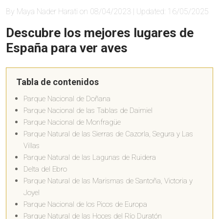
By Maya Nader Harati on 08/04/2023 | Updated: 16/05/2025
Descubre los mejores lugares de
España para ver aves
Tabla de contenidos
Parque Nacional de Doñana
Parque Nacional de las Tablas de Daimiel
Parque Nacional de Monfragüe
Parque Natural de las Sierras de Cazorla, Segura y Las
Villas
Parque Natural de las Lagunas de Ruidera
Delta del Ebro
Parque Natural de las Marismas de Santoña, Victoria y
Joyel
Parque Nacional de los Picos de Europa
Parque Natural de las Hoces del Río Duratón