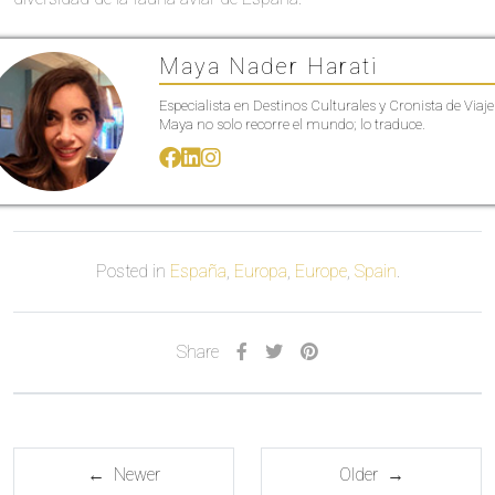
Maya Nader Harati
Especialista en Destinos Culturales y Cronista de Viaje
Maya no solo recorre el mundo; lo traduce.
Posted in
España
,
Europa
,
Europe
,
Spain
.
Share
← Newer
Older →