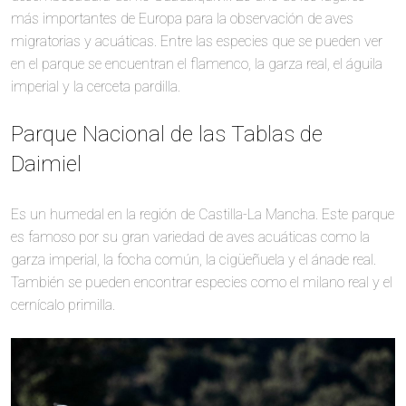
más importantes de Europa para la observación de aves
migratorias y acuáticas. Entre las especies que se pueden ver
en el parque se encuentran el flamenco, la garza real, el águila
imperial y la cerceta pardilla.
Parque Nacional de las Tablas de
Daimiel
Es un humedal en la región de Castilla-La Mancha. Este parque
es famoso por su gran variedad de aves acuáticas como la
garza imperial, la focha común, la cigüeñuela y el ánade real.
También se pueden encontrar especies como el milano real y el
cernícalo primilla.