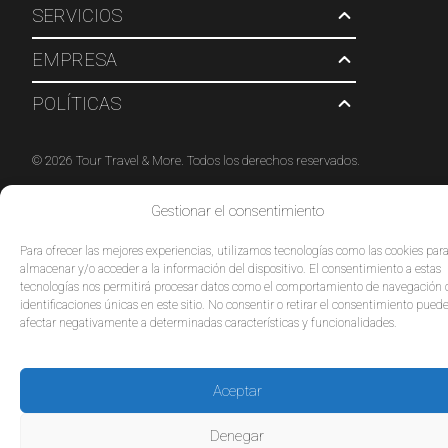
SERVICIOS
EMPRESA
POLÍTICAS
© 2026 Tour Travel & More. Todos los derechos reservados.
Gestionar el consentimiento
Para ofrecer las mejores experiencias, utilizamos tecnologías como las cookies par
almacenar y/o acceder a la información del dispositivo. El consentimiento a estas
tecnologías nos permitirá procesar datos como el comportamiento de navegación 
identificaciones únicas en este sitio. No consentir o retirar el consentimiento pued
afectar negativamente a determinadas características y funcionalidades.
Aceptar
Denegar