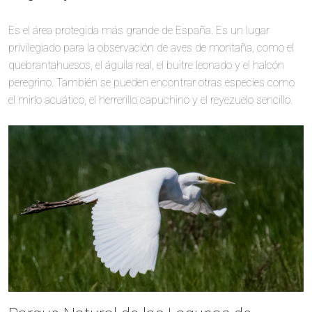
Es el área protegida más grande de España. Es un lugar
privilegiado para la observación de aves de montaña, como el
quebrantahuesos, el águila real, el buitre leonado y el halcón
peregrino. También se pueden encontrar otras especies como
el mirlo acuático, el herrerillo capuchino y el reyezuelo sencillo.