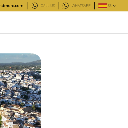
CALL US
WHATSAPP
ES