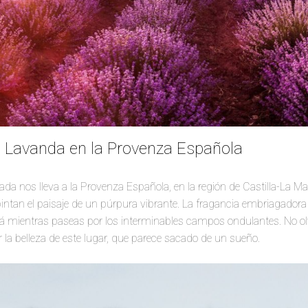
 Lavanda en la Provenza Española
ada nos lleva a la Provenza Española, en la región de Castilla-La M
ntan el paisaje de un púrpura vibrante. La fragancia embriagadora 
á mientras paseas por los interminables campos ondulantes. No olv
la belleza de este lugar, que parece sacado de un sueño.