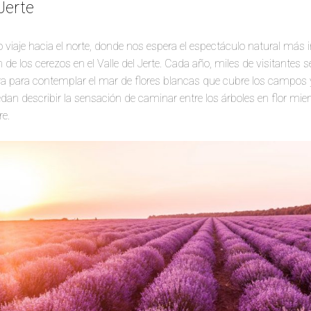
 Jerte
iaje hacia el norte, donde nos espera el espectáculo natural más 
n de los cerezos en el Valle del Jerte. Cada año, miles de visitantes
a para contemplar el mar de flores blancas que cubre los campos
an describir la sensación de caminar entre los árboles en flor mie
re.