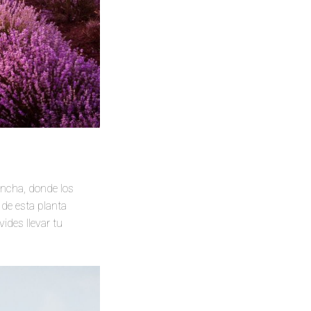
ancha, donde los
de esta planta
ides llevar tu