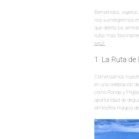
Bienvenidos, viajeros 
nos sumergiremos en 
que deleita los sentid
rutas más fascinantes
aquí!
1. La Ruta de
Comenzamos nuestro v
en una celebración de
como Ronda y Frigili
oportunidad de degust
atmósfera mágica de 