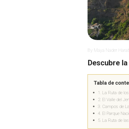
By Maya Nader Harat
Descubre la 
Tabla de cont
1. La Ruta de lo
2. El Valle del Jer
3. Campos de La
4. El Parque Na
5. La Ruta de las