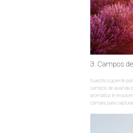
3. Campos de
Nuestra siguiente par
campos de lavanda pi
aromática te envolver
cámara para capturar 