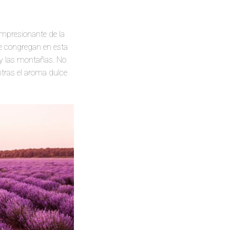
impresionante de la
 se congregan en esta
 y las montañas. No
ntras el aroma dulce