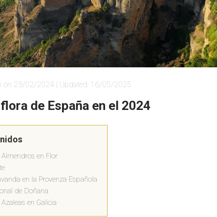
i on 23/02/2024 | Updated: 16/05/2025
flora de España en el 2024
enidos
s Almendros en Flor
te
vanda en la Provenza Española
cional de Doñana
 Azaleas en Galicia