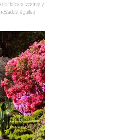
de flores silvestres y
 rosados, águilas