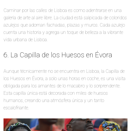
Caminar por las calles de Lisboa es como adentrarse en una
galería de arte al aire libre. La ciudad está salpicada de coloridos
azulejos que adornan fachadas, plazas y muros. Cada azulejo
cuenta una historia y agrega un toque de belleza a la vibrante
vida urbana de Lisboa.
6. La Capilla de los Huesos en Évora
Aunque técnicamente no se encuentra en Lisboa, la Capilla de
los Huesos en Évora, a solo unas horas en coche, es una visita
obligada para los amantes de lo macabro y lo sorprendente.
Esta capilla única está decorada con miles de huesos
humanos, creando una atmósfera única y un tanto
escalofriante.