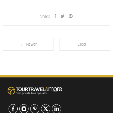
Share
← Newer
Older →