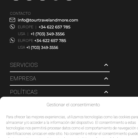
CONTACTO
EUROPE
|
USA
|
EUROPE
USA
SERVICIOS
EMPRESA
POLÍTICAS
Gestionar el consentimiento
© 2026 Tour Travel & More. Todos los derechos reservados.
Para ofrecer las mejores experiencias, utilizamos tecnologías como las cookies par
almacenar y/o acceder a la información del dispositivo. El consentimiento a estas
tecnologías nos permitirá procesar datos como el comportamiento de navegación 
identificaciones únicas en este sitio. No consentir o retirar el consentimiento pued