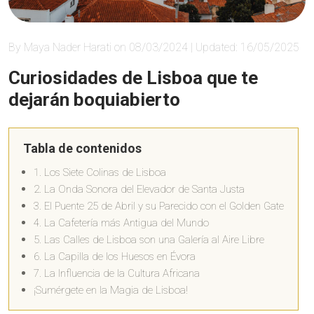
By Maya Nader Harati on 08/03/2024 | Updated: 16/05/2025
Curiosidades de Lisboa que te
dejarán boquiabierto
Tabla de contenidos
1. Los Siete Colinas de Lisboa
2. La Onda Sonora del Elevador de Santa Justa
3. El Puente 25 de Abril y su Parecido con el Golden Gate
4. La Cafetería más Antigua del Mundo
5. Las Calles de Lisboa son una Galería al Aire Libre
6. La Capilla de los Huesos en Évora
7. La Influencia de la Cultura Africana
¡Sumérgete en la Magia de Lisboa!