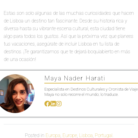
Estas son solo algunas de las muchas curiosidades que hacen
de Lisboa un destino tan fascinante. Desde su historia rica y
diversa hasta su vibrante escena cultural, esta ciudad tiene
algo para todos los gustos. Así que la próxima vez que planees
tus vacaciones, asegúrate de incluir Lisboa en tu lista de
destinos. ¡Te garantizamos que te dejará boquiabierto en más
de una ocasión!
Maya Nader Harati
Especialista en Destinos Culturales y Cronista de Viaje
Maya no solo recorre el mundo; lo traduce.
Posted in
Europa
,
Europe
,
Lisboa
,
Portugal
.