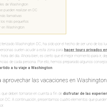
eles de Washington
se pueden realizar en DC
más llamativas
a los más pequeños
er en Washington
racterizado Washington DC, ha sido por el hecho de ser uno de los
personas suelen acudir a esta zona para
hacer tours privados e
r hora del día. Ahora bien, es cierto que el mejor momento para ir, 
encias de cada persona. Por ello, hemos preparado algunos consej
rtido a tu viaje a Washington
.
a aprovechar las vacaciones en Washington
 que deben tomarse en cuenta a fin de
disfrutar de las experie
gton DC. A continuación, presentamos cuatro elementos que pueden i
or.