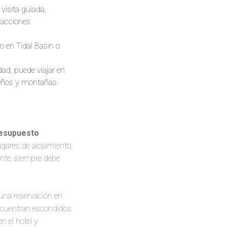
visita guiada,
racciones
to en Tidal Basin o
dad, puede viajar en
ueños y montañas.
esupuesto
gares de alojamiento,
nte, siempre debe
 una reservación en
encuentran escondidos
n el hotel y