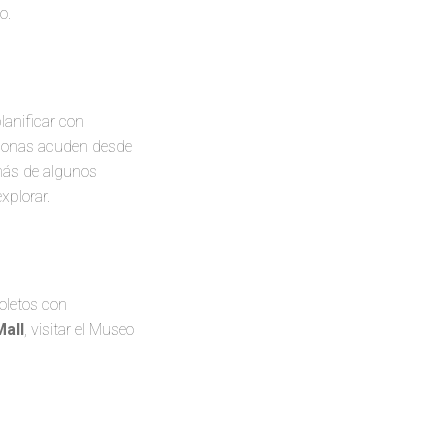
o.
lanificar con
ersonas acuden desde
más de algunos
xplorar.
oletos con
Mall
, visitar el Museo