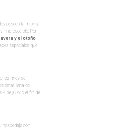
uales poseen la misma
s impredecible. Por
mavera y el otoño
.
dades especiales que
e los fines de
e estar llena de
 de julio, o el fin de
el hospedaje con