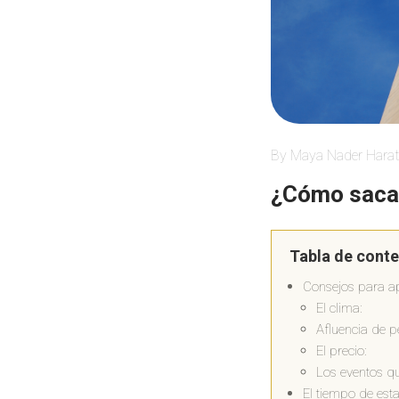
By Maya Nader Harat
¿Cómo sacar
Tabla de cont
Consejos para a
El clima:
Afluencia de p
El precio:
Los eventos qu
El tiempo de est