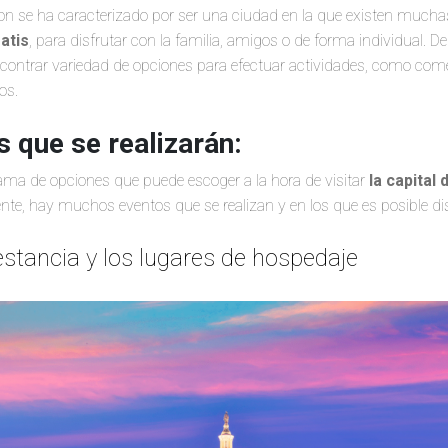
on se ha caracterizado por ser una ciudad en la que existen mucha
atis
, para disfrutar con la familia, amigos o de forma individual. D
contrar variedad de opciones para efectuar actividades, como comer
os.
 que se realizarán:
ama de opciones que puede escoger a la hora de visitar
la capital
, hay muchos eventos que se realizan y en los que es posible di
estancia y los lugares de hospedaje