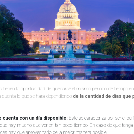
s tienen la oportunidad de quedarse el mismo período de tiempo e
en cuenta lo que se hará dependiendo
de la cantidad de días que
 cuenta con un día disponible:
Este se caracteriza por ser el p
 que hay mucho que ver en tan poco tiempo. En caso de que tenga 
nces hay que aprovecharlo de la mejor manera posible.