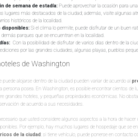
in de semana de estadía:
Puede aprovechar la ocasión para una 
os lugares más destacados de la ciudad; además, visite algunas at
rios históricos de la localidad.
s disponibles:
Si el clima lo permite, puede disfrutar de un buen ra
s demás parques que se encuentran en la localidad.
días:
Con la posibilidad de disfrutar de varios días dentro de la ciu
pediciones por las grandes ciudades, algunas playas, pueblos peq
hoteles de Washington
e puede alojarse dentro de la ciudad pueden variar de acuerdo al
pr
 persona posea. En Washington, es posible encontrar cientos de lu
tre grandes hoteles, y pequeñas propiedades económicas. No obsta
eservación de acuerdo a sus necesidades.
necesario que usted considere algunos aspectos a la hora de hacer
isponibles. Por ejemplo, hay muchos lugares de hospedaje que se 
óricos de la ciudad
; si tiene vehículo, puede ponerse en contacto co