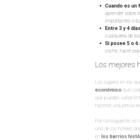
Cuando es un f
aprender sobre l
importantes o bar
Entre 3 y 4 día
cualquiera de lo
Si posee 5 o 6 
coche, hacer ex
Los mejores 
Los lugares en los qu
económico
que cada
que pueden variar en
hacerse una previa r
Por consiguiente, es 
uno de los hoteles d
en
los barrios hist