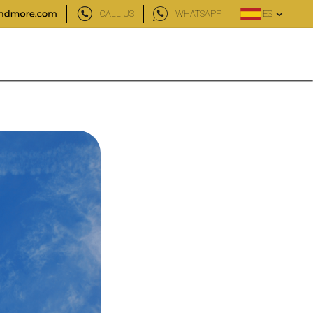
CALL US
WHATSAPP
ES