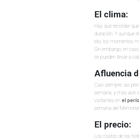
El clima:
Hay que recordar qu
duración. Y aunque el
ello, los momentos m
Sin embargo, en caso
se pueden llevar a ca
Afluencia 
Casi siempre, las per
semana, y más aún en 
visitantes en
el perí
semana del Memorial D
El precio:
Los costos de los hot