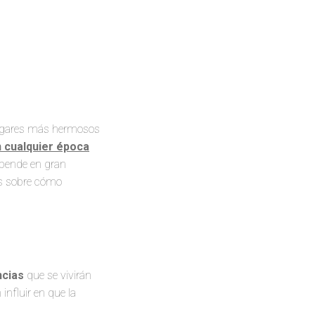
 lugares más hermosos
n cualquier época
depende en gran
os sobre cómo
ncias
que se vivirán
nfluir en que la