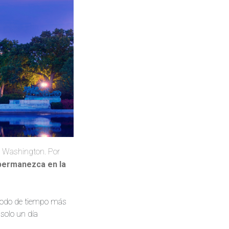
n Washington. Por
 permanezca en la
eríodo de tiempo más
solo un día