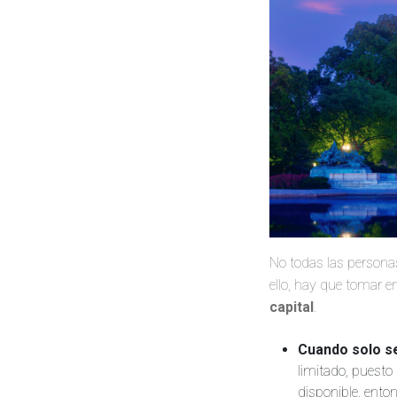
No todas las persona
ello, hay que tomar 
capital
.
Cuando solo se
limitado, puesto
disponible, ento