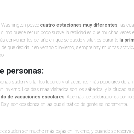
e Washington posee
cuatro estaciones muy diferentes
, las c
 clima puede ser un poco suave, la realidad es que muchas veces e
ás convenientes del año en que se puede visitar, es durante
la pri
 de que decida ir en verano o invierno, siempre hay muchas activi
bo.
de personas:
sonas suelen visitar los lugares y atracciones más populares durant
invierno. Los días más visitados son los sábados, y la ciudad suel
odo de vacaciones escolares
. Además, de celebraciones como el 4
ay, son ocasiones en las que el tráfico de gente se incrementa.
eles suelen ser mucho más bajas en invierno, y cuando se reserva 