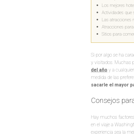
Los mejores hot
Actividades que 
Las atracciones 
Atracciones par
Sitios para com
Si por algo se ha ca
y visitados. Muchas 
del año
y a cualquie
medida de las prefer
sacarle el mayor pa
Consejos par
Hay muchos factores
en el viaje a Washin
experiencia sea la mej