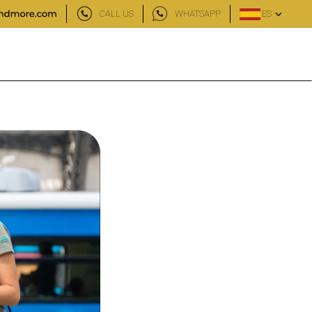
CALL US
WHATSAPP
ES