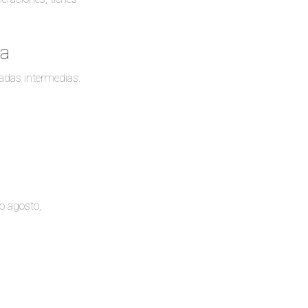
ia
radas intermedias.
 o agosto,