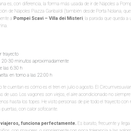
na es, con diferencia, la forma más usada de ir de Nápoles a Pomp
tación de Nápoles Piazza Garibaldi (también desde Porta Nolana, qu
amente a
Pompei Scavi – Villa dei Misteri
, la parada que queda a 
ina.
r trayecto
da 20-30 minutos aproximadamente
e las 6:30 h
elta: en torno a las 22:00 h
no te cuentan es cómo es el tren en julio o agosto. El Circumvesuvia
 de uso. Los vagones son viejos, el aire acondicionado no siempre
enos hasta los topes. He visto personas de pie todo el trayecto con
puertas, con calor sofocante.
 viajeros, funciona perfectamente.
Es barato, frecuente y llega
niños, con mayores, o simplemente con poca tolerancia a las aglom