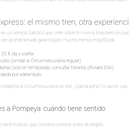
press: el mismo tren, otra experienc
s un servicio turístico que corre sobre la misma línea pero sin pa
 aire acondicionado garantizado, mucho menos masificado.
/ 25 € ida y vuelta
utos (similar al Circumvesuviana regular)
iarias (solo en temporada, consultar horarios oficiales EAV)
ndada por adelantado
o respecto al Circumvesuviana es real. ¿Vale la pena? Si vas en julio
es a Pompeya: cuándo tiene sentido
ro tiene matices que conviene conocer antes de elegirlo.