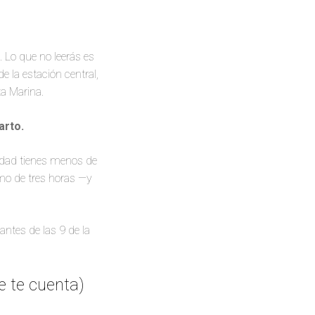
. Lo que no leerás es
 la estación central,
ta Marina.
arto.
alidad tienes menos de
mo de tres horas —y
ntes de las 9 de la
e te cuenta)