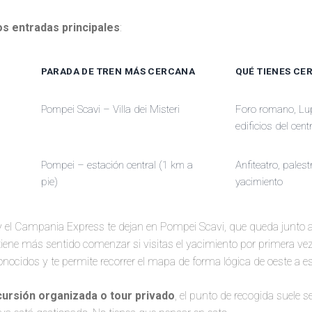
os entradas principales
:
PARADA DE TREN MÁS CERCANA
QUÉ TIENES CE
Pompei Scavi – Villa dei Misteri
Foro romano, Lup
edificios del cent
Pompei – estación central (1 km a
Anfiteatro, palest
pie)
yacimiento
 el Campania Express te dejan en Pompei Scavi, que queda junto a
 tiene más sentido comenzar si visitas el yacimiento por primera vez
idos y te permite recorrer el mapa de forma lógica de oeste a es
ursión organizada o tour privado
, el punto de recogida suele s