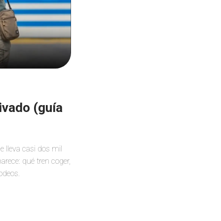
ivado (guía
e lleva casi dos mil
arece: qué tren coger,
rodeos.