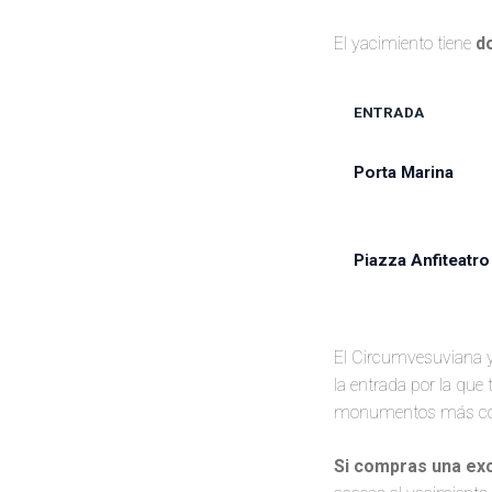
El yacimiento tiene
d
ENTRADA
Porta Marina
Piazza Anfiteatro
El Circumvesuviana y
🚂
la entrada por la que
🚂
monumentos más conoc
Si compras una exc