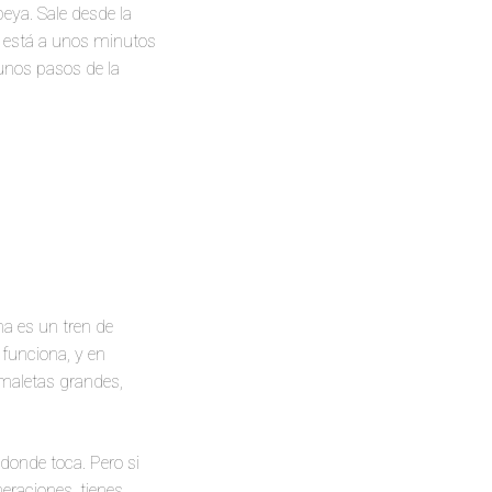
eya. Sale desde la
e está a unos minutos
unos pasos de la
na es un tren de
 funciona, y en
 maletas grandes,
 donde toca. Pero si
eraciones, tienes