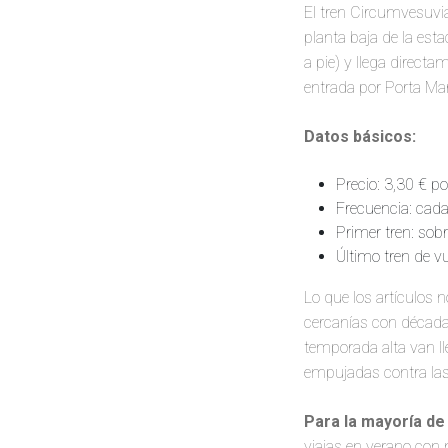
El tren Circumvesuvia
planta baja de la es
a pie) y llega direct
entrada por Porta Mar
Datos básicos:
Precio: 3,30 € po
Frecuencia: ca
Primer tren: sobr
Último tren de vu
Lo que los artículos 
cercanías con décadas
temporada alta van ll
empujadas contra las 
Para la mayoría de
viajas en verano con 