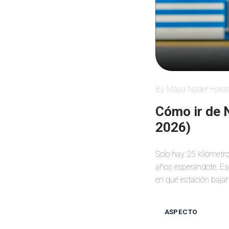
By Maya Nader Harat
Cómo ir de N
2026)
Solo hay 25 kilómetro
años esperándote. Ese
en qué estación bajart
ASPECTO