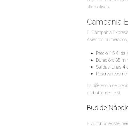
alternativas.
Campania Ex
El Campania Express e
Asientos numerados,
Precio: 15 € ida 
Duración: 35 min
Salidas: unas 4 d
Reserva recome
La diferencia de preci
probablemente sí.
Bus de Nápol
El autobús existe, pe