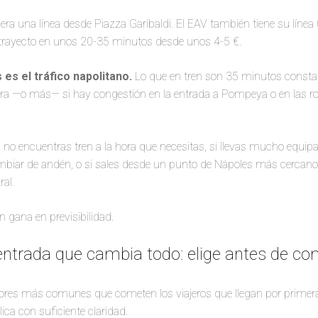
a una línea desde Piazza Garibaldi. El EAV también tiene su línea 
l trayecto en unos 20-35 minutos desde unos 4-5 €.
 es el tráfico napolitano.
Lo que en tren son 35 minutos consta
ora —o más— si hay congestión en la entrada a Pompeya o en las r
i no encuentras tren a la hora que necesitas, si llevas mucho equipaj
iar de andén, o si sales desde un punto de Nápoles más cercano 
ral.
en gana en previsibilidad.
entrada que cambia todo: elige antes de comp
rrores más comunes que cometen los viajeros que llegan por prime
lica con suficiente claridad.