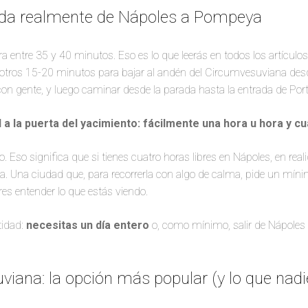
rda realmente de Nápoles a Pompeya
ra entre 35 y 40 minutos. Eso es lo que leerás en todos los artículos
otros 15-20 minutos para bajar al andén del Circumvesuviana desde
r con gente, y luego caminar desde la parada hasta la entrada de Por
el a la puerta del yacimiento: fácilmente una hora u hora y cu
o. Eso significa que si tienes cuatro horas libres en Nápoles, en re
. Una ciudad que, para recorrerla con algo de calma, pide un míni
res entender lo que estás viendo.
tidad:
necesitas un día entero
o, como mínimo, salir de Nápoles a
viana: la opción más popular (y lo que nadi