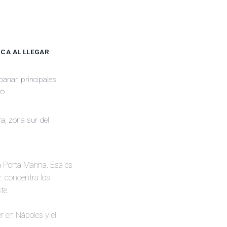
RCA AL LLEGAR
anar, principales
ro
ra, zona sur del
 Porta Marina. Esa es
: concentra los
te.
er en Nápoles y el