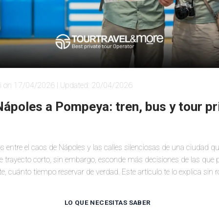
i on 17/04/2026 | Updated: 20/04/2026
ápoles a Pompeya: tren, bus y tour pr
s entre el caos de Nápoles y las calles silenciosas de una ciudad qu
 trayecto corto, sin embargo, esconde más decisiones de las que p
e, cuánto tiempo reservar de verdad. Este artículo te lo explica sin 
LO QUE NECESITAS SABER