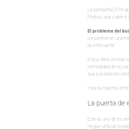
La compañía SITA oper
Flixbus, que cubre e
El problema del bus
convertirse en una h
es infrecuente.
El bus tiene sentido s
comodidad de no camb
que a la estación cent
Para la mayoría, el tr
La puerta de 
Este es uno de los e
ningún artículo lo exp