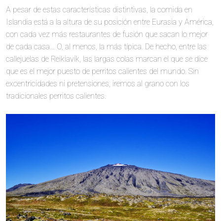
A pesar de estas características distintivas, la comida en
Islandia está a la altura de su posición entre Eurasia y América,
con cada vez más restaurantes de fusión que sacan lo mejor
de cada casa… O, al menos, la más típica. De hecho, entre las
callejuelas de Reikiavik, las largas colas marcan el que se dice
que es el mejor puesto de perritos calientes del mundo. Sin
excentricidades ni pretensiones, iremos al grano con los
tradicionales perritos calientes.