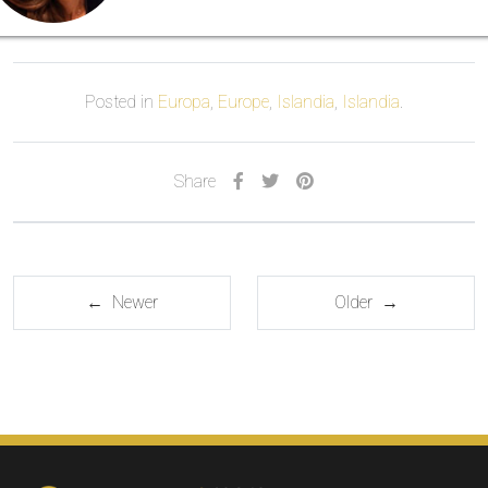
Posted in
Europa
,
Europe
,
Islandia
,
Islandia
.
Share
← Newer
Older →