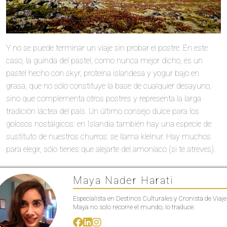
Y no se puede terminar un viaje sin probar el postre. En este
caso, la guinda del pastel, como nunca mejor dicho, es un
pastel hecho con skyr, proteína islandesa y yogur bajo en
grasa, que no sólo constituye la base de cualquier desayuno,
sino que complementa otros postres y representa la larga
tradición láctea del país. Un último consejo dulce para los
golosos nostálgicos: en Islandia también hay una especie de
sustituto de nuestros churros: se llama kleinur. Hay muchos
para elegir, sólo tienes que alejarte del amoníaco (si te atreves).
Maya Nader Harati
Especialista en Destinos Culturales y Cronista de Viaje
Maya no solo recorre el mundo; lo traduce.