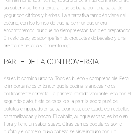
normalmente se sirve frío, se sorprenderán del contraste entre
su sabor y su tierna textura, que se baña con una salsa de
yogur con cítricos y hierbas. La alternativa también viene del
océano, con los lomos de trucha de mar que ahora
encontraremos, aunque no siempre están tan bien preparados.
En este caso, se acompañan de croquetas de bacalao y una
crema de cebada y pimiento rojo.
PARTE DE LA CONTROVERSIA
Así es la comida urbana. Todo es bueno y comprensible. Pero
lo importante es entender que la cocina islandesa no es
políticamente correcta. La primera mirada vacilante llega con el
segundo plato, filete de caballo a la parrilla sobre puré de
patatas empapado en salsa bearnesa, aderezado con cebollas
caramelizadas y bacon. El caballo, aunque escaso, es bajo en
fibra y tiene un sabor suave. Otras carnes populares son el
búfalo y el cordero, cuya cabeza se sirve incluso con un