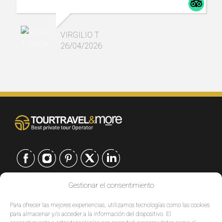
primera, atento, explicando todo, pendiente de
cada detalle.
VIRGILIO T
26/04/2026
Gestionar el consentimiento
CONTACTO
Para ofrecer las mejores experiencias, utilizamos tecnologías como las cookies
EUROPE
|
para almacenar y/o acceder a la información del dispositivo. El
USA
|