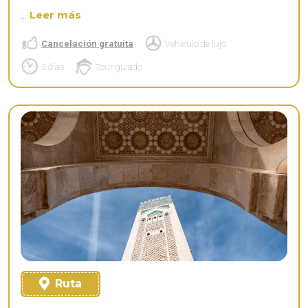
...
Leer más
Cancelación gratuita
Vehículo de lujo
5 días
Tour guiado
Ruta