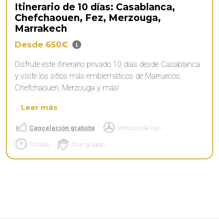
Itinerario de 10 días: Casablanca,
Chefchaouen, Fez, Merzouga,
Marrakech
Desde 650€
Disfrute este itinerario privado 10 días desde Casablanca
y visite los sitios más emblemáticos de Marruecos;
Chefchaouen, Merzouga y más!
...
Leer más
Cancelación gratuita
Vehículo de lujo
10 días
Tour guiado