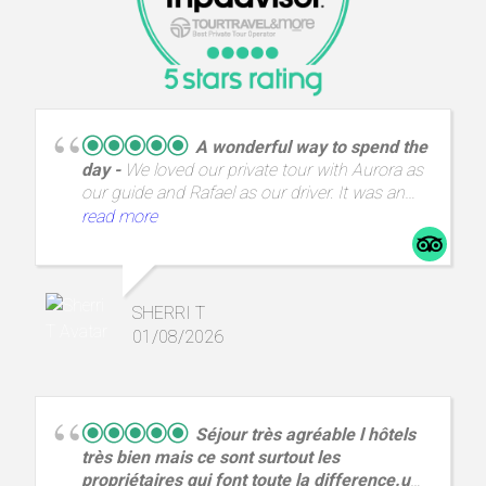
A wonderful way to spend the
day
We loved our private tour with Aurora as
our guide and Rafael as our driver. It was an
incredible day with amazing views and a great
read more
way to spend a day from A Coruña.
SHERRI T
01/08/2026
Séjour très agréable l hôtels
très bien mais ce sont surtout les
propriétaires qui font toute la difference.un