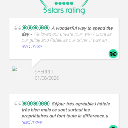
A wonderful way to spend the
day
We loved our private tour with Aurora as
our guide and Rafael as our driver. It was an
incredible day with amazing views and a great
read more
way to spend a day from A Coruña.
SHERRI T
01/08/2026
Séjour très agréable l hôtels
très bien mais ce sont surtout les
propriétaires qui font toute la difference.un
couple
Hôtel Quic en Groigne,situé au cœur
read more
de la cite corsaire a Saint Malo ( 8 Rue d'