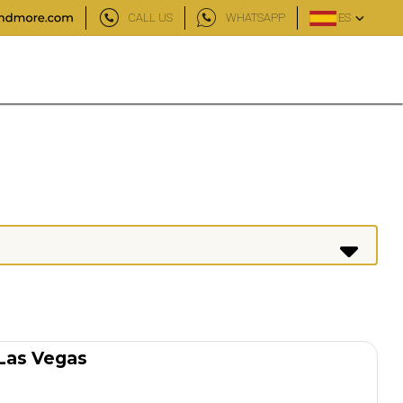
CALL US
WHATSAPP
ES
 Las Vegas