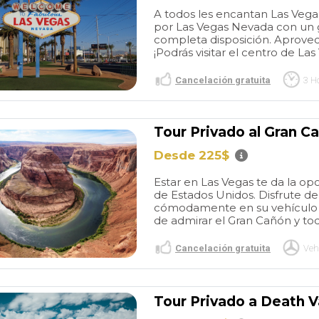
A todos les encantan Las Vega
por Las Vegas Nevada con un gu
completa disposición. Aprovec
¡Podrás visitar el centro de Las
Cancelación gratuita
3 H
Tour Privado al Gran C
Desde 225$
Great
Great BCN
r of Barcelona
experiences
I have used
Estar en Las Vegas te da la opo
stic tour. Picked
this company a few times
de Estados Unidos. Disfrute d
nt of my hotel -
now over several years for
read more
cómodamente en su vehículo p
 and driver
Barcelona transfers from the
de admirar el Gran Cañón y todo
e early, so as
airport as well as a four hour
ked out we were
private vehicle for
Cancelación gratuita
Veh
Gave me a great
sightseeing. Everything is
ORDINARY602715
PURPLEGIRL22
lona, and were
always great! Thank you so
/2026
27/05/2026
work around
much for your help again
Tour Privado a Death V
at were closed
with our transfers from the