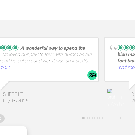
A wonderful way to spend the
We loved our private tour with Aurora as our
bien mai
 and Rafael as our driver. It was an incredible
font tou
ith amazing views and a great way to spend
en Groig
 more
read mo
 from A Coruña.
Saint Ma
emplacem
tout prè
commerc
SHERRI T
B
propose
01/08/2026
2
lumineus
,un peti
produits
terrasse