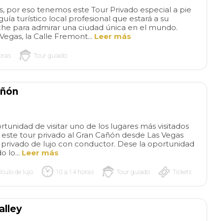
s, por eso tenemos este Tour Privado especial a pie
ía turístico local profesional que estará a su
he para admirar una ciudad única en el mundo.
 Vegas, la Calle Fremont...
Leer más
oras
Tour guiado
añón
Wonderful
The
private tour!
Wonderful
of Gaudi and Bar
rtunidad de visitar uno de los lugares más visitados
private tour and our guide
Our tour was outst
e este tour privado al Gran Cañón desde Las Vegas
was amazing! Knowledgeable
Instead of reading
read more
read more
rivado de lujo con conductor. Dese la oportunidad
and funny! Would absolutely
about Gaudi and lo
 lo...
Leer más
recommend this tour for a
photos, we opened
small group that wants a
and minds and list
ículo de lujo
10 a 14 horas
Tour guiado
Tickets
private experience that in
history while we e
ADRIAN S
SYLVIAZ18
dudes transportation
his structures. Our
26/05/2026
26/05/2026
between key places! Make
paced the entire 4
alley
sure you book as far in
beautifully, so we n