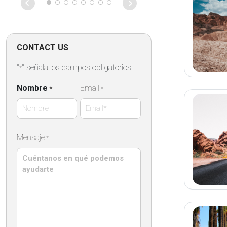
on that particu
Absolutely fan
CONTACT US
"
" señala los campos obligatorios
*
Nombre
Email
*
*
Nombre
Mensaje
*