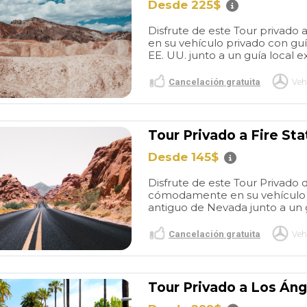
lar day.
airport to the cruise terminal.
Desde 225$
tastic!
Do not hesitate booking
Disfrute de este Tour privado
them. They are a very
en su vehículo privado con guí
reputable and professional
EE. UU. junto a un guía local ex
company.
Cancelación gratuita
Veh
Tour Privado a Fire Sta
Desde 145$
Disfrute de este Tour Privado 
cómodamente en su vehículo pr
antiguo de Nevada junto a un g
Cancelación gratuita
Veh
Tour Privado a Los Án