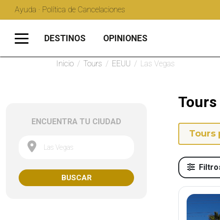
Ayuda · Política de Cancelaciones
DESTINOS
OPINIONES
Inicio
/
Tours
/
EEUU
/
Las Vegas
Tours
ENCUENTRA TU CIUDAD
Tours 
Las Vegas
Filtro
BUSCAR