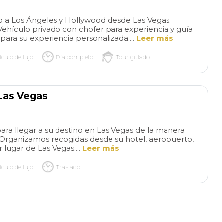
families. I highly
this tour and comp
jo a Los Ángeles y Hollywood desde Las Vegas.
Vehículo privado con chofer para experiencia y guía
Everything went s
 para su experiencia personalizada....
Leer más
and even though it 
like our grandson 
ículo de lujo
Día completo
Tour guiado
listening, he remem
sorts of stories ab
from this tour. Exa
his grandparents, b
 Las Vegas
teachers, wanted f
experience🥰
ra llegar a su destino en Las Vegas de la manera
Organizamos recogidas desde su hotel, aeropuerto,
 lugar de Las Vegas....
Leer más
ículo de lujo
Traslado