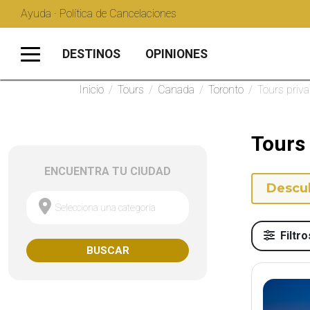
Ayuda · Política de Cancelaciones
DESTINOS
OPINIONES
Inicio
/
Tours
/
Canada
/
Toronto
/
Tours priva
Tours
ENCUENTRA TU CIUDAD
Descub
Selecciona una categoría
Filtro
BUSCAR