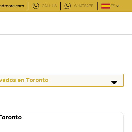
CALL US
WHATSAPP
ES
ivados en Toronto
 Toronto