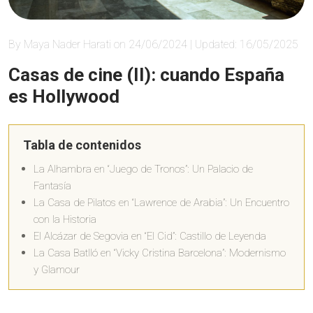
By Maya Nader Harati on 24/06/2024 | Updated: 16/05/2025
Casas de cine (II): cuando España
es Hollywood
Tabla de contenidos
La Alhambra en “Juego de Tronos”: Un Palacio de
Fantasía
La Casa de Pilatos en “Lawrence de Arabia”: Un Encuentro
con la Historia
El Alcázar de Segovia en “El Cid”: Castillo de Leyenda
La Casa Batlló en “Vicky Cristina Barcelona”: Modernismo
y Glamour