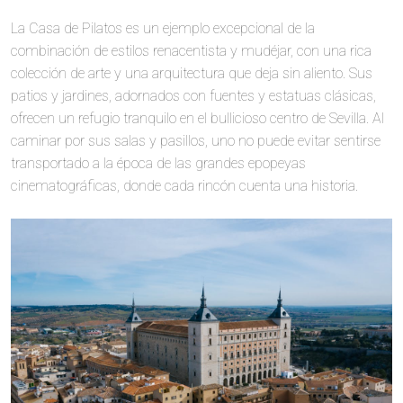
La Casa de Pilatos es un ejemplo excepcional de la
combinación de estilos renacentista y mudéjar, con una rica
colección de arte y una arquitectura que deja sin aliento. Sus
patios y jardines, adornados con fuentes y estatuas clásicas,
ofrecen un refugio tranquilo en el bullicioso centro de Sevilla. Al
caminar por sus salas y pasillos, uno no puede evitar sentirse
transportado a la época de las grandes epopeyas
cinematográficas, donde cada rincón cuenta una historia.