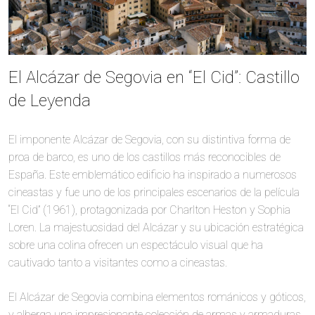
El Alcázar de Segovia en “El Cid”: Castillo
de Leyenda
El imponente Alcázar de Segovia, con su distintiva forma de
proa de barco, es uno de los castillos más reconocibles de
España. Este emblemático edificio ha inspirado a numerosos
cineastas y fue uno de los principales escenarios de la película
“El Cid” (1961), protagonizada por Charlton Heston y Sophia
Loren. La majestuosidad del Alcázar y su ubicación estratégica
sobre una colina ofrecen un espectáculo visual que ha
cautivado tanto a visitantes como a cineastas.
El Alcázar de Segovia combina elementos románicos y góticos,
y alberga una impresionante colección de armas y armaduras.