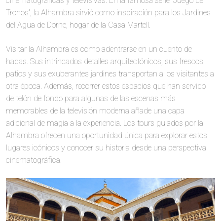
cinematográficas y televisivas. En la famosa serie “Juego de
Tronos”, la Alhambra sirvió como inspiración para los Jardines
del Agua de Dorne, hogar de la Casa Martell.
Visitar la Alhambra es como adentrarse en un cuento de
hadas. Sus intrincados detalles arquitectónicos, sus frescos
patios y sus exuberantes jardines transportan a los visitantes a
otra época. Además, recorrer estos espacios que han servido
de telón de fondo para algunas de las escenas más
memorables de la televisión moderna añade una capa
adicional de magia a la experiencia. Los tours guiados por la
Alhambra ofrecen una oportunidad única para explorar estos
lugares icónicos y conocer su historia desde una perspectiva
cinematográfica.