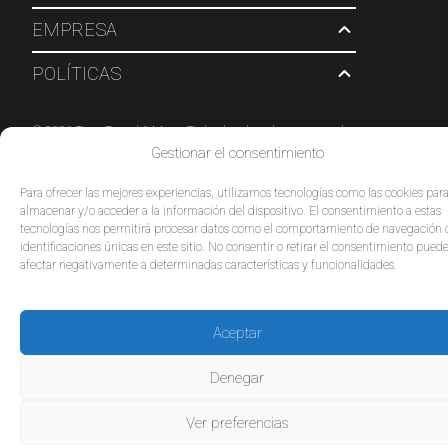
EMPRESA
POLÍTICAS
© 2026 Tour Travel & More. Todos los derechos reservados.
Gestionar el consentimiento
Para ofrecer las mejores experiencias, utilizamos tecnologías como las cookies par
almacenar y/o acceder a la información del dispositivo. El consentimiento a estas
tecnologías nos permitirá procesar datos como el comportamiento de navegación 
identificaciones únicas en este sitio. No consentir o retirar el consentimiento pued
afectar negativamente a determinadas características y funcionalidades.
Aceptar
Denegar
Ver preferencias