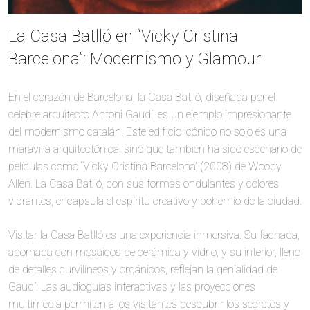
La Casa Batlló en “Vicky Cristina
Barcelona”: Modernismo y Glamour
En el corazón de Barcelona, la Casa Batlló, diseñada por el
célebre arquitecto Antoni Gaudí, es un ejemplo impresionante
del modernismo catalán. Este edificio icónico no solo es una
maravilla arquitectónica, sino que también ha sido escenario de
películas como “Vicky Cristina Barcelona” (2008) de Woody
Allen. La Casa Batlló, con sus formas ondulantes y colores
vibrantes, encapsula el espíritu creativo y bohemio de la ciudad.
Visitar la Casa Batlló es una experiencia inmersiva. Su fachada,
adornada con mosaicos de cerámica y vidrio, y su interior, lleno
de detalles curvilíneos y orgánicos, reflejan la genialidad de
Gaudí. Las audioguías interactivas y las proyecciones
multimedia permiten a los visitantes descubrir los secretos y