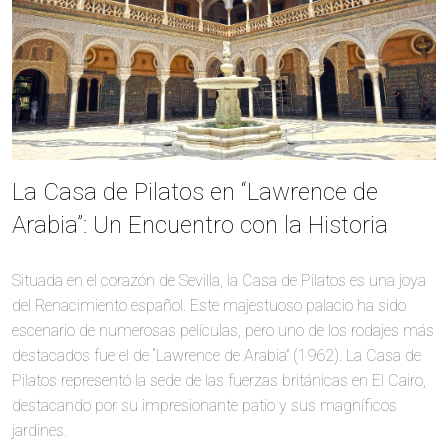
La Casa de Pilatos en “Lawrence de
Arabia”: Un Encuentro con la Historia
Situada en el corazón de Sevilla, la Casa de Pilatos es una joya
del Renacimiento español. Este majestuoso palacio ha sido
escenario de numerosas películas, pero uno de los rodajes más
destacados fue el de “Lawrence de Arabia” (1962). La Casa de
Pilatos representó la sede de las fuerzas británicas en El Cairo,
destacando por su impresionante patio y sus magníficos
jardines.