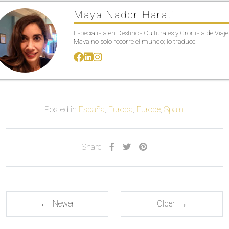
Maya Nader Harati
Especialista en Destinos Culturales y Cronista de Viaje
Maya no solo recorre el mundo; lo traduce.
Posted in
España
,
Europa
,
Europe
,
Spain
.
Share
← Newer
Older →