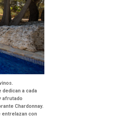
vinos.
e dedican a cada
y afrutado
ibrante Chardonnay.
 entrelazan con