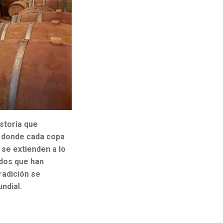
istoria que
s, donde cada copa
 se extienden a lo
ados que han
tradición se
ndial.