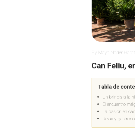
By Maya Nader Harat
Can Feliu, e
Tabla de cont
Un brindis a la hi
El encuentro mági
La pasión en ca
Relax y gastron