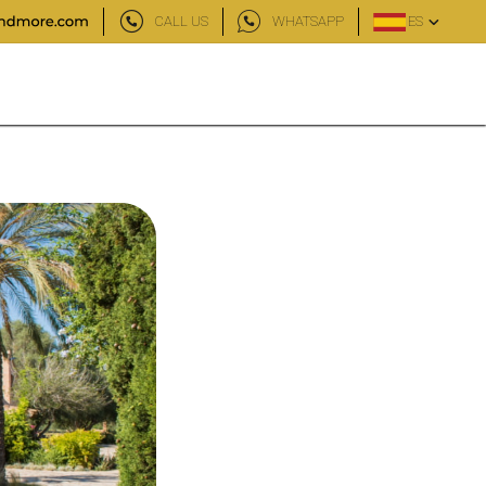
CALL US
WHATSAPP
ES