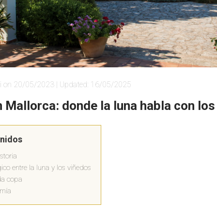
i on 20/05/2023 | Updated: 16/05/2025
n Mallorca: donde la luna habla con lo
enidos
storia
co entre la luna y los viñedos
da copa
omía