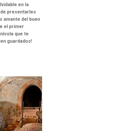
vidable en la
 de presentarles
es amante del buen
de el primer
inícola que te
ien guardados!