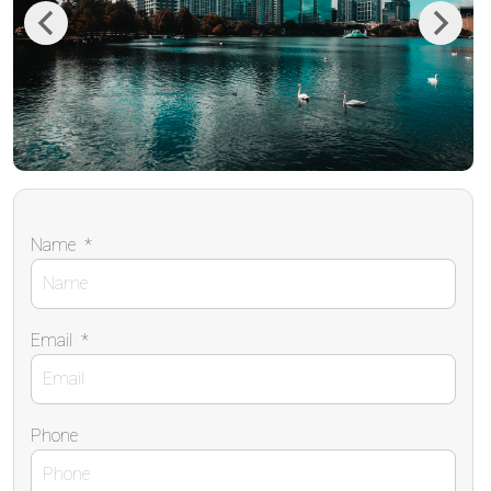
Previous
Next
Name
*
Email
*
Phone