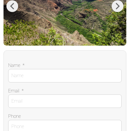
Previous
Next
Name
*
Email
*
Phone