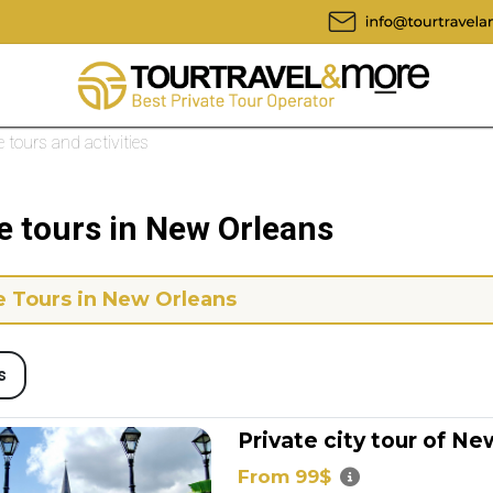
te tours and activities
e tours in New Orleans
e Tours in New Orleans
s
Private city tour of N
From 99$