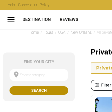
Help · Cancellation Policy
DESTINATION
REVIEWS
Home
/
Tours
/
USA
/
New Orleans
/
All priva
Privat
FIND YOUR CITY
Privat
Select a category
Filter
SEARCH