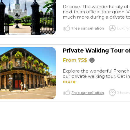
Discover the wonderful city of
next to an official tour guide. 
much more during a private tou
Free cancellation
Luxury 
Private Walking Tour 
From 75$
Seamless
Tour 5h
Port of Miami
SanFrancisco
Muy ágiles
Explore the wonderful French 
our private walking tour. Get i
day!
Stella
en el contacto y fácil trato.
more
at the Miami
Muy simpáticos des del
read more
 cruise and took
primer momento y buscando
Free cancellation
3 hours
tic tour of
adaptarse a las necesidades
uch a great
que teníamos para elegir dia,
fecha y horarios. Guía con
A T
MARC P
gran experiencia y muy majo.
/2025
30/08/2025
Profesional y la verdad que
para volver a repetir. Buddy