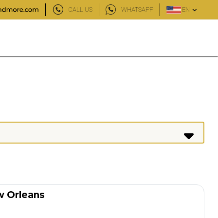
CALL US
WHATSAPP
EN
ew Orleans