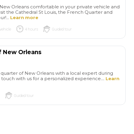
 New Orleans comfortable in your private vehicle and
Visit the Cathedral St Louis, the French Quarter and
r!...
Learn more
vehicle
4 hours
Guided tour
of New Orleans
Weekend
Ver
getaway
Traveled to
important city in u
quarter of New Orleans with a local expert during
n touch with us for a personalized experience....
Learn
Martha’s Vineyard for the day.
terms
Harvard Uni
Our driver Brian was just
Trinity Church, Ba
read more
read more
wonderful. He shared his
District, and Quinc
Guided tour
knowledge on the drive down
of the area around Boston to
the Falmuth. He was just a
T62FRANC
ANTONIO 
delight
20/07/2025
14/07/2025