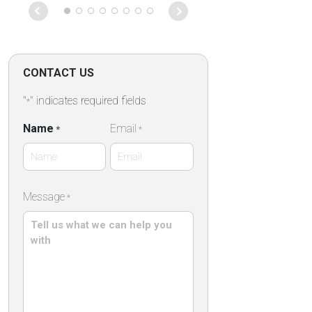
CONTACT US
"
" indicates required fields
*
Name
Email
*
*
First
Message
*
Name