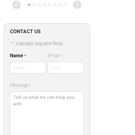
CONTACT US
"
" indicates required fields
*
Name
Email
*
*
First
Message
*
Name