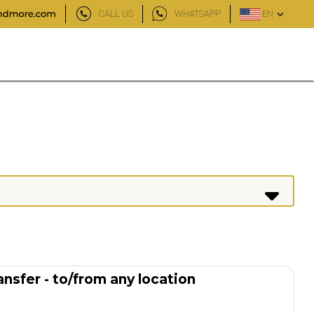
CALL US
WHATSAPP
EN
ansfer - to/from any location