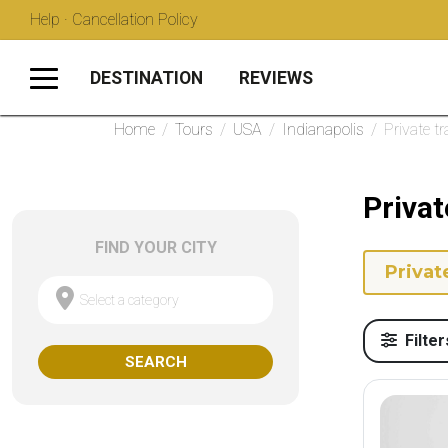
Help · Cancellation Policy
DESTINATION
REVIEWS
Home
/
Tours
/
USA
/
Indianapolis
/
Private t
Privat
FIND YOUR CITY
Privat
Select a category
Filter
SEARCH