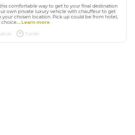
this comfortable way to get to your final destination
your own private luxury vehicle with chauffeur to get
 your chosen location. Pick up could be from hotel,
 choice....
Learn more
vehicle
Transfer
Weekend
Ver
getaway
Traveled to
important city in u
Martha’s Vineyard for the day.
terms
Harvard Uni
Our driver Brian was just
Trinity Church, Ba
read more
read more
wonderful. He shared his
District, and Quinc
knowledge on the drive down
of the area around Boston to
the Falmuth. He was just a
T62FRANC
ANTONIO 
delight
20/07/2025
14/07/2025