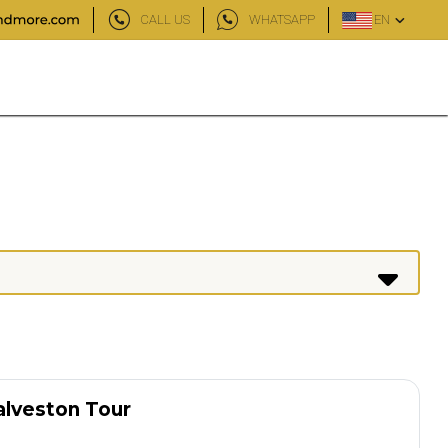
CALL US
WHATSAPP
EN
alveston Tour