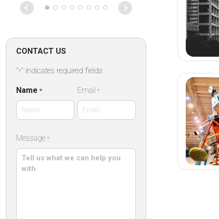
CONTACT US
"
" indicates required fields
*
Name
Email
*
*
First
Message
*
Name