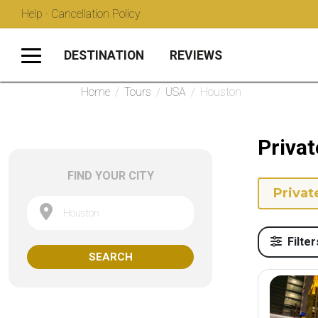
Help · Cancellation Policy
DESTINATION
REVIEWS
Home
/
Tours
/
USA
/
Houston
Privat
FIND YOUR CITY
Privat
Houston
Filter
SEARCH