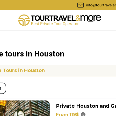
e tours in Houston
e Tours in Houston
s
Private Houston and G
From 119$