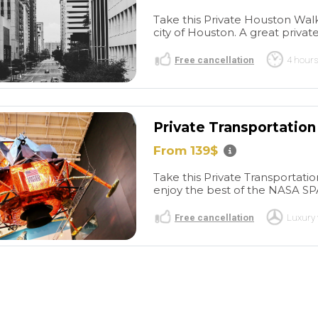
un crack. Totalmente
recomendable. Precio
Take this Private Houston Walk
city of Houston. A great private 
competitivo similar al resto
de opciones. Viaje en familia
Free cancellation
4 hours
y muy contentos. Gracias!
Private Transportatio
From 139$
Take this Private Transportat
enjoy the best of the NASA S
Free cancellation
Luxury 