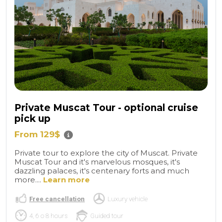
Private Muscat Tour - optional cruise
pick up
From 129$
Private tour to explore the city of Muscat. Private
Muscat Tour and it's marvelous mosques, it's
dazzling palaces, it's centenary forts and much
more....
Learn more
Free cancellation
Luxury vehicle
4, 6 o 8 hours
Guided tour