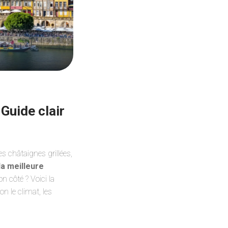
 Guide clair
es châtaignes grillées,
la meilleure
n côté ? Voici la
n le climat, les