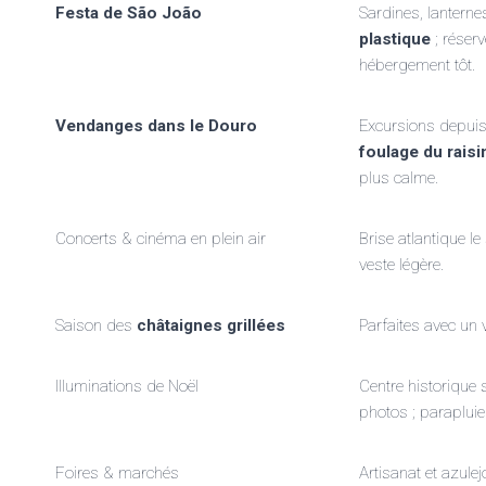
Festa de São João
Sardines, lanterne
plastique
; réserv
hébergement tôt.
Vendanges dans le Douro
Excursions depuis 
foulage du raisi
plus calme.
Concerts & cinéma en plein air
Brise atlantique le
veste légère.
Saison des
châtaignes grillées
Parfaites avec un 
Illuminations de Noël
Centre historique 
photos ; parapluie
Foires & marchés
Artisanat et azulej