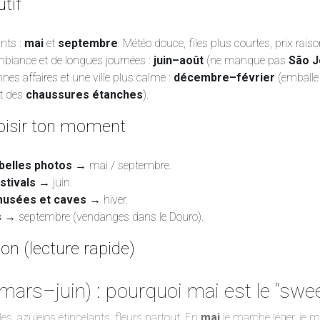
tif
nts :
mai
et
septembre
. Météo douce, files plus courtes, prix rais
ambiance et de longues journées :
juin–août
(ne manque pas
São 
nes affaires et une ville plus calme :
décembre–février
(emball
t des
chaussures étanches
).
isir ton moment
belles photos
→ mai / septembre.
stivals
→ juin.
musées et caves
→ hiver.
s
→ septembre (vendanges dans le Douro).
on (lecture rapide)
mars–juin) : pourquoi mai est le “swee
s, azulejos étincelants, fleurs partout. En
mai
je marche léger, je m