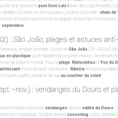
uffer et je traverse le
pont Dom Luís I
avec des vues limpides. Le
 gérable. S’il arrive un front pluvieux, j’inverse la journée :
chais de 
n bord de Douro quand le ciel se dégage. Astuce qui marche pour m
r
septembre
.
ût) : São João, plages et astuces anti-
 terrasses, longues journées. La nuit de
São João
(23–24 juin), lan
ux en plastique
qui te tapotent pour porter chance ; la première fois
ommande à tout le monde. Pour la
plage
,
Matosinhos
et
Foz do 
aîchissant
même en août. Ma routine :
Ribeira
et incontournable
, musées, cafés), et points de vue
au coucher du soleil
.
pt.–nov.) : vendanges du Douro et pl
 bonne météo et lance les
vendanges
dans la
vallée du Douro
; j
itionnels—inoubliable. Octobre devient
cocooning
(cafés, librairies)