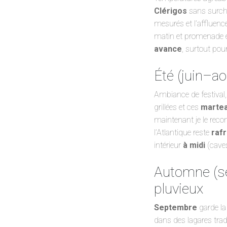
Clérigos
sans surcha
mesurés et l’affluence,
matin et promenade e
avance
, surtout pou
Été (juin–ao
Ambiance de festival,
grillées et ces
martea
maintenant je le rec
l’Atlantique reste
rafr
intérieur
à midi
(caves
Automne (se
pluvieux
Septembre
garde la
dans des lagares trad