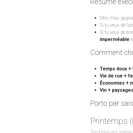
Résumé exécu
Mes mois gagna
Si tu veux de l’
Si tu veux de bon
imperméable
e
Comment cho
Temps doux + 
Vie de rue + fe
Économies + 
Vin + paysage
Porto par sais
Printemps (
Températures agréable