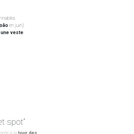
onnables.
João
en juin).
e
une veste
t spot”
onte à la
tour des