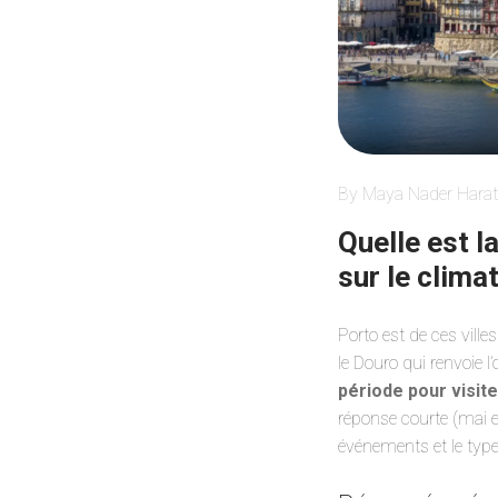
By Maya Nader Harat
Quelle est l
sur le clima
Porto est de ces villes
le Douro qui renvoie l
période pour visit
réponse courte (mai e
événements et le typ