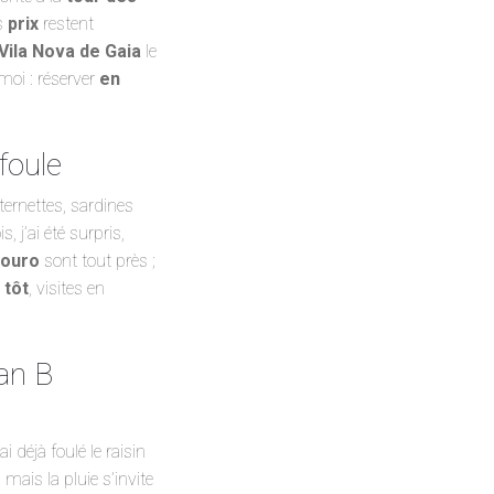
s
prix
restent
Vila Nova de Gaia
le
oi : réserver
en
foule
ternettes, sardines
, j’ai été surpris,
Douro
sont tout près ;
s
tôt
, visites en
an B
’ai déjà foulé le raisin
, mais la pluie s’invite