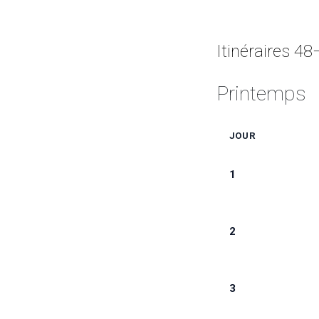
Itinéraires 4
Printemps
JOUR
1
2
3