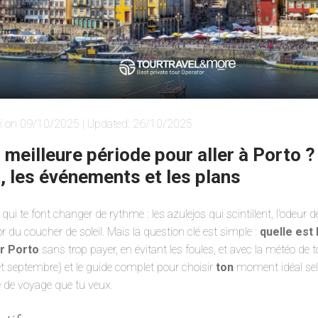
i on 09/10/2025 | Updated: 26/10/2025
a meilleure période pour aller à Porto ?
t, les événements et les plans
 qui te font changer de rythme : les azulejos qui scintillent, l’odeur d
’or du coucher de soleil. Mais la question clé est simple :
quelle est 
er Porto
sans trop payer, en évitant les foules, et avec la météo de to
t septembre) et le guide complet pour choisir
ton
moment idéal selo
e de voyage que tu veux.