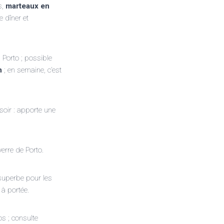
s,
marteaux en
e dîner et
Porto ; possible
n
; en semaine, c’est
 soir : apporte une
verre de Porto.
superbe pour les
 à portée.
os ; consulte