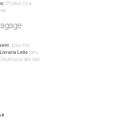
au
. S’il pleut, il y a
née.
 bagage
vent
; pour moi,
Livraria Lello
sans
u Douro sous des ciels
LS