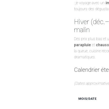
: je voyage avec un
i
toujours des dégustat
Hiver (déc.–
malin
Des prix plus bas et u
parapluie
et
chauss
la queue, cuisine ré
dramatiques.
Calendrier é
(Dates approximative
MOIS/DATE