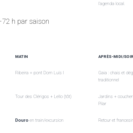
l’agenda local.
8–72 h par saison
MATIN
APRÈS-MIDI/SOI
Ribeira + pont Dom Luís I
Gaia : chais et dég
traditionnel
Tour des Clérigos + Lello (tôt)
Jardins + coucher 
Pilar
Douro
en train/excursion
Retour et francesi