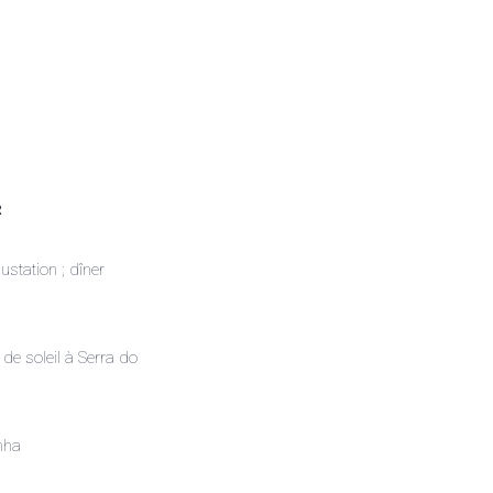
R
ustation ; dîner
de soleil à Serra do
nha