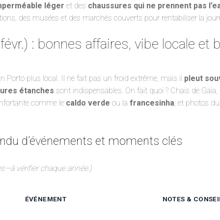
mperméable léger
et des
chaussures qui ne prennent pas l’e
ions, des musées et des marchés couverts pour rentabiliser la jour
févr.) : bonnes affaires, vibe locale et
n Porto plus local. Il ne fait pas un froid extrême, mais il
pleut sou
ures étanches
sont indispensables. On fait quoi ? Chais de Gaia,
confortante comme le
caldo verde
ou la
francesinha
, et photos d
tendu d’événements et moments clés
s—à vérifier chaque année.)
ÉVÉNEMENT
NOTES & CONSEI