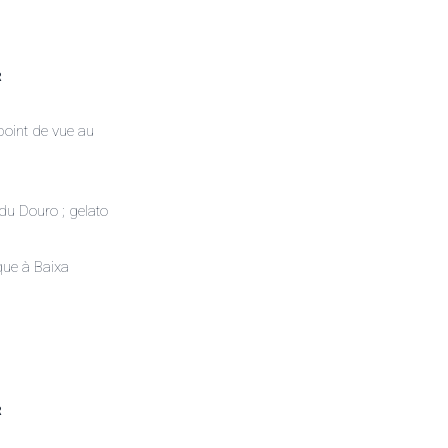
R
 point de vue au
du Douro ; gelato
ue à Baixa
R