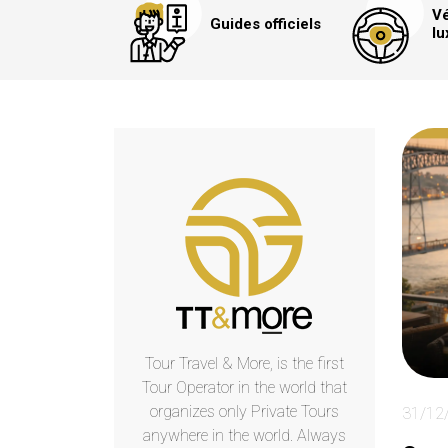
Vé
Guides officiels
lu
Tour Travel & More, is the first
Tour Operator in the world that
organizes only Private Tours
31/12
anywhere in the world. Always