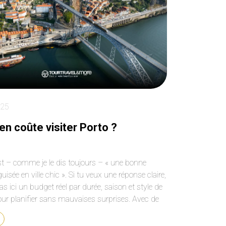
especialmente a Alex!
shopping and more
Definitely recomm
you do the full day 
tour . A bit pricey b
worth it.
025
n coûte visiter Porto ?
est – comme je le dis toujours – « une bonne
guisée en ville chic ». Si tu veux une réponse claire,
as ici un budget réel par durée, saison et style de
ur planifier sans mauvaises surprises. Avec de
x, une escapade de 3 jours peut revenir à moins