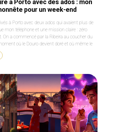
ire à Porto avec des ados : mon
honnête pour un week-end
e
rivés à Porto avec deux ados qui avaient plus de
ue mon téléphone et une mission claire : zéro
t. On a commencé par la Ribeira au coucher du
e moment où le Douro devient doré et où même le
cent pose son téléphone pour prendre une photo. «