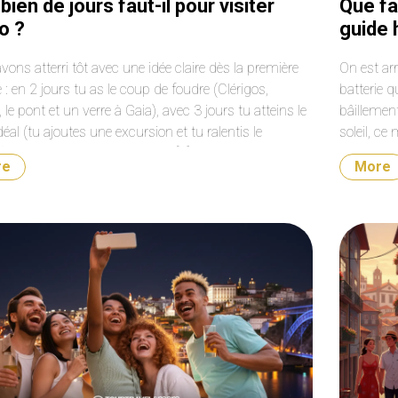
ien de jours faut-il pour visiter
Que fa
o ?
guide 
épiqu
ons atterri tôt avec une idée claire dès la première
On est ar
: en 2 jours tu as le coup de foudre (Clérigos,
batterie q
, le pont et un verre à Gaia), avec 3 jours tu atteins le
bâillemen
déal (tu ajoutes une excursion et tu ralentis le
soleil, c
 et avec 5–7 jours tu fais de […]
plus réti
re
More
Ok, […]