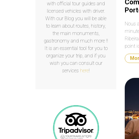
Comb
with official tour guides and
Port
licensed vehicles with driver.
With our Blog you will be able
Nous av
to learn about routes, history,
minute 
the main monuments,
Ribeira
gastronomy and much more !!
point i
It is an essential tool for you to
rythme)
organize your trip, and if you
Mo
wish you can consult our
services
here
!