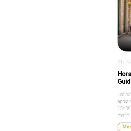
am
da
wa
31/10
Hora
Guid
Les bo
après-
15h00–
matin.
en jou
Mo
9h30 j