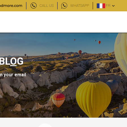
CALL US
WHATSAPP
FR
BL
O
G
in your email