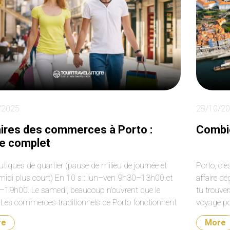
azing! She made our
y exactly what we
nted!
/2025
28/10/2
ires des commerces à Porto :
Combie
e complet
utiques de quartier (pause de milieu de journée et
Porto, c’
midi plus court) En 10 s : lun–ven 9h30–13h00 et
affaire dé
19h00. Le samedi, beaucoup n’ouvrent que le
tu trouver
 Les commerces traditionnels de Porto fonctionnent
voyage po
rnée fractionnée en semaine. Le matin, ouverture vers
bons choi
re
More
usqu’à 13h00. L’après-midi, reprise vers 15h00 et
[…]