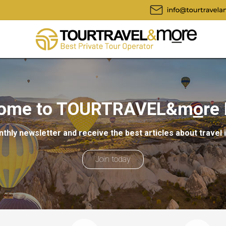
ome to TOURTRAVEL&m
o
re
thly newsletter and receive the best articles about travel 
Join today