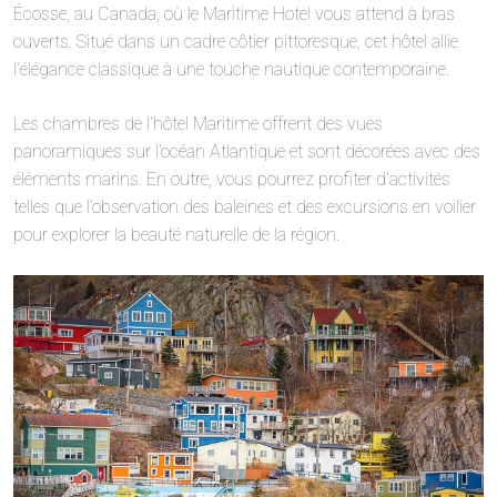
Écosse, au Canada, où le Maritime Hotel vous attend à bras
ouverts. Situé dans un cadre côtier pittoresque, cet hôtel allie
l’élégance classique à une touche nautique contemporaine.
Les chambres de l’hôtel Maritime offrent des vues
panoramiques sur l’océan Atlantique et sont décorées avec des
éléments marins. En outre, vous pourrez profiter d’activités
telles que l’observation des baleines et des excursions en voilier
pour explorer la beauté naturelle de la région.