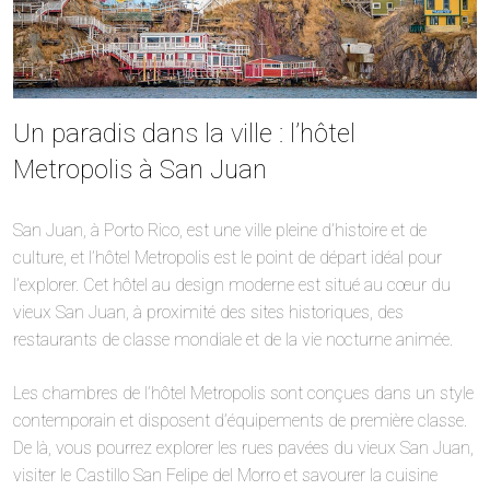
Un paradis dans la ville : l’hôtel
Metropolis à San Juan
San Juan, à Porto Rico, est une ville pleine d’histoire et de
culture, et l’hôtel Metropolis est le point de départ idéal pour
l’explorer. Cet hôtel au design moderne est situé au cœur du
vieux San Juan, à proximité des sites historiques, des
restaurants de classe mondiale et de la vie nocturne animée.
Les chambres de l’hôtel Metropolis sont conçues dans un style
contemporain et disposent d’équipements de première classe.
De là, vous pourrez explorer les rues pavées du vieux San Juan,
visiter le Castillo San Felipe del Morro et savourer la cuisine