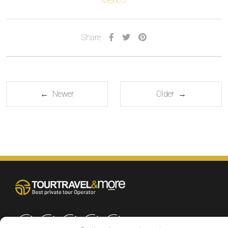
Mexico
.
Share
← Newer
Older →