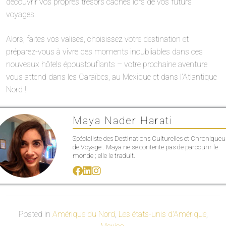
découvrir vos propres trésors cachés lors de vos futurs
voyages.
Alors, faites vos valises, choisissez votre destination et
préparez-vous à vivre des moments inoubliables dans ces
nouveaux hôtels époustouflants – votre prochaine aventure
vous attend dans les Caraïbes, au Mexique et dans l’Atlantique
Nord !
Maya Nader Harati
Spécialiste des Destinations Culturelles et Chroniqueu
de Voyage . Maya ne se contente pas de parcourir le
monde ; elle le traduit.
Posted in
Amérique du Nord
,
Les états-unis d'Amérique
,