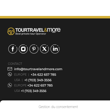
CONTACT
EUROPE
|
USA
|
EUROPE
USA
SERVICES
Gestion du consentement