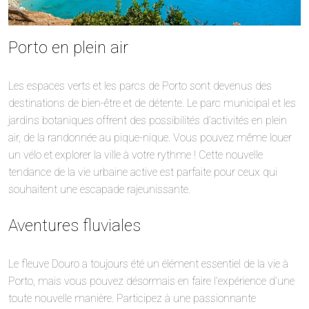
Porto en plein air
Les espaces verts et les parcs de Porto sont devenus des
destinations de bien-être et de détente. Le parc municipal et les
jardins botaniques offrent des possibilités d’activités en plein
air, de la randonnée au pique-nique. Vous pouvez même louer
un vélo et explorer la ville à votre rythme ! Cette nouvelle
tendance de la vie urbaine active est parfaite pour ceux qui
souhaitent une escapade rajeunissante.
Aventures fluviales
Le fleuve Douro a toujours été un élément essentiel de la vie à
Porto, mais vous pouvez désormais en faire l’expérience d’une
toute nouvelle manière. Participez à une passionnante