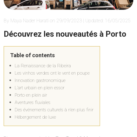
By Maya Nader Harati on 29/09/2023 | Updated: 16/05/2025
Découvrez les nouveautés à Porto
Table of contents
La Renaissance de la Ribeira
Les vinhos verdes ont le vent en poupe
Innovation gastronomique
L’art urbain en plein essor
Porto en plein air
Aventures fluviales
Des événements culturels à n’en plus finir
Hébergement de luxe