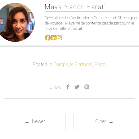
Maya Nader Harati
Spécialiste des Destinations Culturelles et Chroniqueu
de Voyage . Maya ne se contente pas de parcourir le
monde ; elle le traduit.
Posted in
Europe
,
le Portugal
,
Porto
.
Share
← Newer
Older →