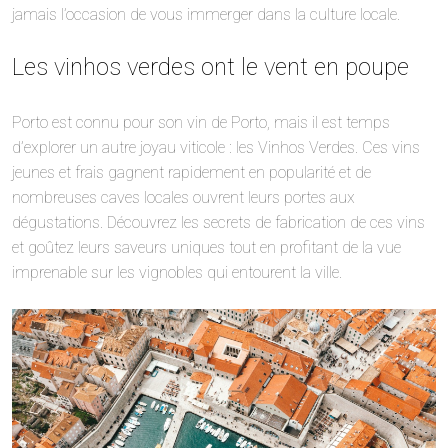
jamais l’occasion de vous immerger dans la culture locale.
Les vinhos verdes ont le vent en poupe
Porto est connu pour son vin de Porto, mais il est temps
d’explorer un autre joyau viticole : les Vinhos Verdes. Ces vins
jeunes et frais gagnent rapidement en popularité et de
nombreuses caves locales ouvrent leurs portes aux
dégustations. Découvrez les secrets de fabrication de ces vins
et goûtez leurs saveurs uniques tout en profitant de la vue
imprenable sur les vignobles qui entourent la ville.