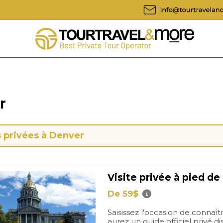
r
s privées à Denver
Visite privée à pied d
De 59$
Saisissez l'occasion de connaît
aurez un guide officiel privé di