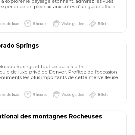
à explorer le paysage étonnant, admirez les vues
knowledge on the drive
xpérience en plein air aux côtés d'un guide officiel
down of the area around
Boston to the Falmuth. He
was just a delight
res de luxe
8 heures
Visite guidée
Billets
orado Springs
lorado Springs et tout ce qui a à offrir
ule de luxe privé de Denver. Profitez de l'occasion
 monuments les plus importants de cette merveilleuse
res de luxe
9 heures
Visite guidée
Billets
 national des montagnes Rocheuses