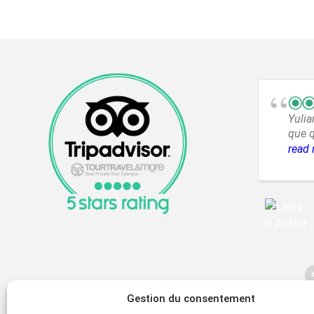
Yulia
que q
muy b
read
duda 
Gestion du consentement