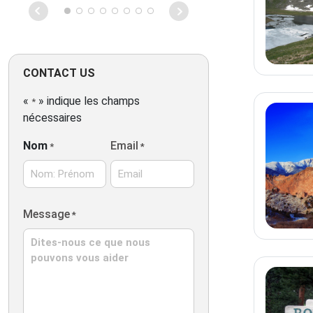
us on a fantas
Everglades. S
experience!
CONTACT US
«
» indique les champs
*
nécessaires
Nom
Email
*
*
Nom:
Message
*
Prénom