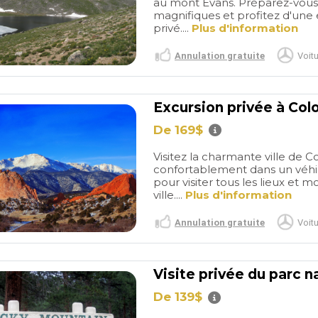
au mont Evans. Préparez-vous 
tic tour of
adaptarse a las necesidades
magnifiques et profitez d'une e
uch a great
que teníamos para elegir dia,
privé....
Plus d'information
fecha y horarios. Guía con
gran experiencia y muy majo.
Annulation gratuite
Voitu
Profesional y la verdad que
para volver a repetir. Buddy
un crack. Totalmente
Excursion privée à Col
recomendable. Precio
competitivo similar al resto
De 169$
de opciones. Viaje en familia
y muy contentos. Gracias!
Visitez la charmante ville de Co
confortablement dans un véhic
pour visiter tous les lieux et
ville....
Plus d'information
Annulation gratuite
Voitu
Visite privée du parc
De 139$