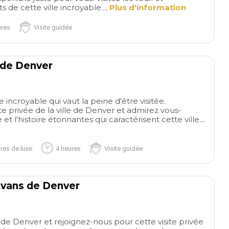
de cette ville incroyable....
Plus d'information
ures
Visite guidée
e de Denver
 incroyable qui vaut la peine d'être visitée.
te privée de la ville de Denver et admirez vous-
et l'histoire étonnantes qui caractérisent cette ville....
res de luxe
4 heures
Visite guidée
read more
read more
Weekend
Ver
Evans de Denver
getaway
Traveled to
important city in u
T62FRANC
ANTONIO 
Martha’s Vineyard for the day.
terms
Harvard Uni
20/07/2025
14/07/202
Our driver Brian was just
Trinity Church, Ba
wonderful. He shared his
District, and Quinc
e Denver et rejoignez-nous pour cette visite privée