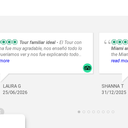
Tour familiar ideal
El Tour con
na fue muy agradable, nos enseñó todo lo
Miami an
ueríamos ver y nos fue explicando todo
the Miam
ien. Fue muy atenta y muy amable, sin
fantasti
 more
read mo
repetiríamos con ella
experien
LAURA G
SHANNA T
25/06/2026
31/12/2025