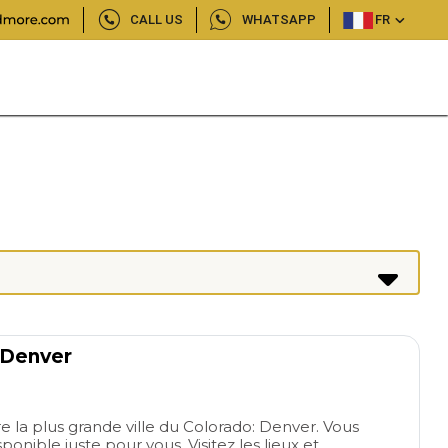
CALL US
WHATSAPP
FR
e Denver
re la plus grande ville du Colorado: Denver. Vous
sponible juste pour vous. Visitez les lieux et