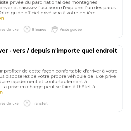
isite privée du parc national des montagnes
nver et saisissez l'occasion d'explorer l'un des parcs
Votre guide officiel privé sera à votre entière
on
res de luxe
8 heures
Visite guidée
er - vers / depuis n'importe quel endroit
 profiter de cette façon confortable d'arriver à votre
ous disposerez de votre propre véhicule de luxe privé
duire rapidement et confortablement à
a prise en charge peut se faire à l'hôtel, à
on
res de luxe
Transfert