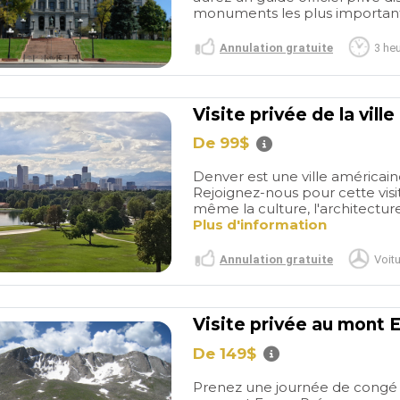
monuments les plus importants 
Annulation gratuite
3 he
Visite privée de la vill
De 99$
Denver est une ville américaine
Rejoignez-nous pour cette visi
même la culture, l'architecture 
Plus d'information
Annulation gratuite
Voitu
read more
Seamless
Tour 5h
Visite privée au mont 
ort of Miami
SanFrancisco
Muy ágiles
MARC P
ay!
Stella
en el contacto y fácil trato.
De 149$
30/08/2025
at the Miami
Muy simpáticos des del
 cruise and took
primer momento y buscando
Prenez une journée de congé d