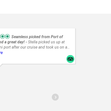
Seamless picked from Port of
d a great day!
Stella picked us up at
i port after our cruise and took us on a
c tour of Everglades. Such a great
re
read mo
ce!
ágiles en
M
des del 
3
las nece
fecha y 
muy majo
volver a
recomend
resto de