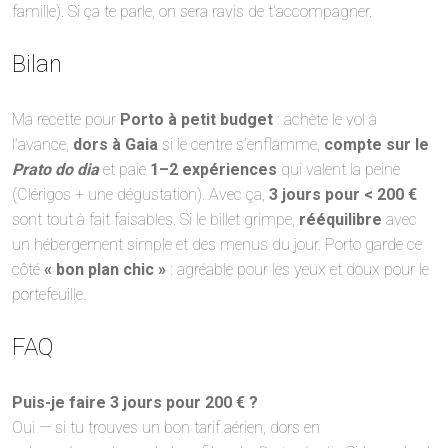
famille). Si ça te parle, on sera ravis de t’accompagner.
Bilan
Ma recette pour
Porto à petit budget
: achète le vol à
l’avance,
dors à Gaia
si le centre s’enflamme,
compte sur le
Prato do dia
et paie
1–2 expériences
qui valent la peine
(Clérigos + une dégustation). Avec ça,
3 jours pour < 200 €
sont tout à fait faisables. Si le billet grimpe,
rééquilibre
avec
un hébergement simple et des menus du jour. Porto garde ce
côté
« bon plan chic »
: agréable pour les yeux et doux pour le
portefeuille.
FAQ
Puis-je faire 3 jours pour 200 € ?
Oui — si tu trouves un bon tarif aérien, dors en