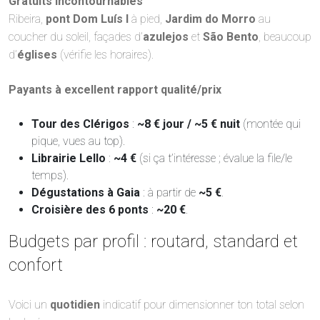
Gratuits incontournables
Ribeira,
pont Dom Luís I
à pied,
Jardim do Morro
au
coucher du soleil, façades d’
azulejos
et
São Bento
, beaucoup
d’
églises
(vérifie les horaires).
Payants à excellent rapport qualité/prix
Tour des Clérigos
:
~8 € jour / ~5 € nuit
(montée qui
pique, vues au top).
Librairie Lello
:
~4 €
(si ça t’intéresse ; évalue la file/le
temps).
Dégustations à Gaia
: à partir de
~5 €
.
Croisière des 6 ponts
:
~20 €
.
Budgets par profil : routard, standard et
confort
Voici un
quotidien
indicatif pour dimensionner ton total selon