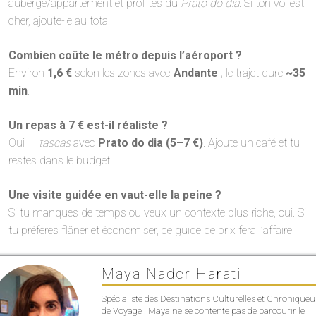
auberge/appartement et profites du
Prato do dia
. Si ton vol est
cher, ajoute-le au total.
Combien coûte le métro depuis l’aéroport ?
Environ
1,6 €
selon les zones avec
Andante
; le trajet dure
~35
min
.
Un repas à 7 € est-il réaliste ?
Oui —
tascas
avec
Prato do dia (5–7 €)
. Ajoute un café et tu
restes dans le budget.
Une visite guidée en vaut-elle la peine ?
Si tu manques de temps ou veux un contexte plus riche, oui. Si
tu préfères flâner et économiser, ce guide de prix fera l’affaire.
Maya Nader Harati
Spécialiste des Destinations Culturelles et Chroniqueu
de Voyage . Maya ne se contente pas de parcourir le