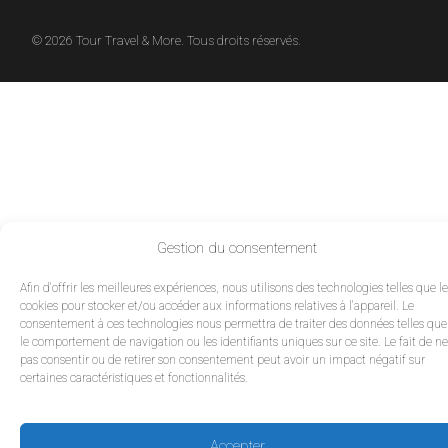
© 2026 Tour Travel & More. Tous droits réservés.
Gestion du consentement
Afin d'offrir les meilleures expériences, nous utilisons des technologies telles que l
cookies pour stocker et/ou accéder aux informations relatives à l'appareil. Le
consentement à ces technologies nous permettra de traiter des données telles que
le comportement de navigation ou les identifiants uniques sur ce site. Le fait de ne
pas consentir ou de retirer son consentement peut avoir un impact négatif sur
certaines caractéristiques et fonctionnalités.
Accepter