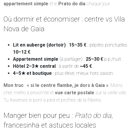
appartement simple
et le
Prato do dia
chaque jour.
Où dormir et économiser : centre vs Vila
Nova de Gaia
Lit en auberge (dortoir)
:
15–35 €
; pépites ponctuelles
10–12 €
.
Appartement simple
(à partager) :
25–30 €
p.p./nuit.
Hôtel 2–3★ central
: à partir de
~45 €
.
4–5★ et boutique
: plus élevé, mieux hors saison.
Mon truc
:
« si le centre flambe, je dors à Gaia »
. Moins
cher, métro à proximité et
vue carte postale
sur la vieille ville.
Tu traverses le pont à pied et profites de la Ribeira.
Manger bien pour peu :
Prato do dia
,
francesinha et astuces locales