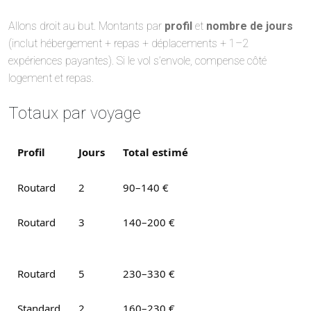
Allons droit au but. Montants par
profil
et
nombre de jours
(inclut hébergement + repas + déplacements + 1–2
expériences payantes). Si le vol s’envole, compense côté
logement et repas.
Totaux par voyage
Profil
Jours
Total estimé
Routard
2
90–140 €
Routard
3
140–200 €
jusqu’à ~310 € avec vol cher
Routard
5
230–330 €
Standard
2
160–230 €