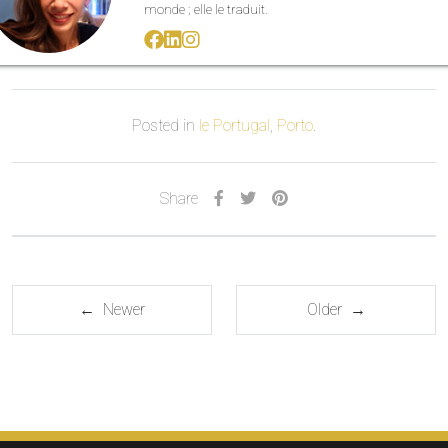
monde ; elle le traduit.
Posted in
le Portugal
,
Porto
.
Share
← Newer
Older →