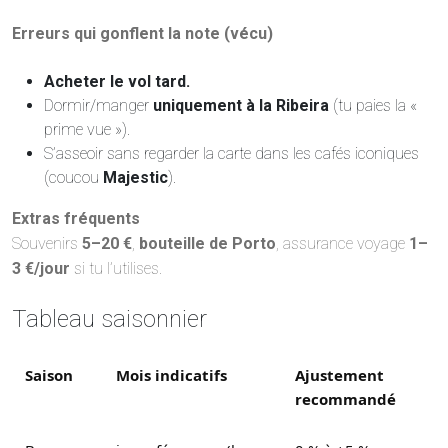
Erreurs qui gonflent la note (vécu)
Acheter le vol tard.
Dormir/manger
uniquement à la Ribeira
(tu paies la «
prime vue »).
S’asseoir sans regarder la carte dans les cafés iconiques
(coucou
Majestic
).
Extras fréquents
Souvenirs
5–20 €
,
bouteille de Porto
, assurance voyage
1–
3 €/jour
si tu l’utilises.
Tableau saisonnier
Saison
Mois indicatifs
Ajustement
recommandé