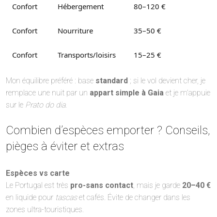
Confort
Hébergement
80–120 €
Confort
Nourriture
35–50 €
Confort
Transports/loisirs
15–25 €
Mon équilibre préféré : base
standard
; si le vol devient cher, je
remplace une nuit par un
appart simple à Gaia
et je m’appuie
sur le
Prato do dia
.
Combien d’espèces emporter ? Conseils,
pièges à éviter et extras
Espèces vs carte
Le Portugal est très
pro-sans contact
, mais je garde
20–40 €
en liquide pour
tascas
et cafés. Évite de changer dans les
zones ultra-touristiques.