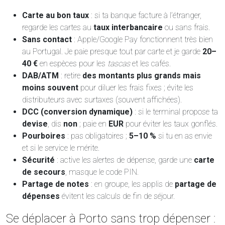
Carte au bon taux
: si ta banque facture à l’étranger,
regarde les cartes au
taux interbancaire
ou sans frais.
Sans contact
: Apple/Google Pay fonctionnent très bien
au Portugal. Je paie presque tout par carte et je garde
20–
40 €
en espèces pour les
tascas
et les cafés.
DAB/ATM
: retire
des montants plus grands mais
moins souvent
pour diluer les frais fixes ; évite les
distributeurs avec surtaxes (souvent affichées).
DCC (conversion dynamique)
: si le terminal propose ta
devise
, dis
non
; paie en
EUR
pour éviter les taux gonflés.
Pourboires
: pas obligatoires ;
5–10 %
si tu en as envie
et si le service le mérite.
Sécurité
: active les alertes de dépense, garde une
carte
de secours
, masque le code PIN.
Partage de notes
: en groupe, les applis de
partage de
dépenses
évitent les calculs de fin de séjour.
Se déplacer à Porto sans trop dépenser :