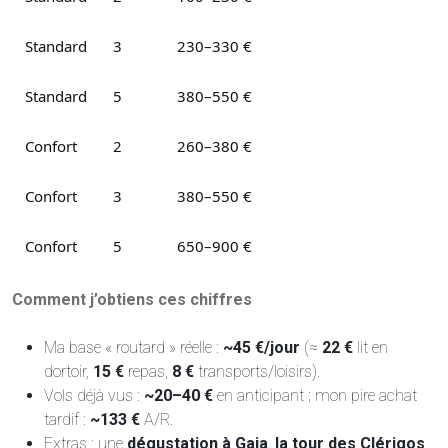
Standard
3
230–330 €
Standard
5
380–550 €
Confort
2
260–380 €
Confort
3
380–550 €
Confort
5
650–900 €
Comment j’obtiens ces chiffres
Ma base « routard » réelle :
~45 €/jour
(≈
22 €
lit en
dortoir,
15 €
repas,
8 €
transports/loisirs).
Vols déjà vus :
~20–40 €
en anticipant ; mon pire achat
tardif :
~133 €
A/R.
Extras : une
dégustation à Gaia
,
la tour des Clérigos