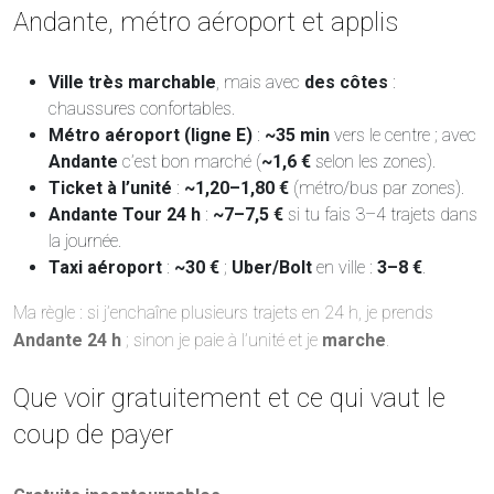
Andante, métro aéroport et applis
Ville très marchable
, mais avec
des côtes
:
chaussures confortables.
Métro aéroport (ligne E)
:
~35 min
vers le centre ; avec
Andante
c’est bon marché (
~1,6 €
selon les zones).
Ticket à l’unité
:
~1,20–1,80 €
(métro/bus par zones).
Andante Tour 24 h
:
~7–7,5 €
si tu fais 3–4 trajets dans
la journée.
Taxi aéroport
:
~30 €
;
Uber/Bolt
en ville :
3–8 €
.
Ma règle : si j’enchaîne plusieurs trajets en 24 h, je prends
Andante 24 h
; sinon je paie à l’unité et je
marche
.
Que voir gratuitement et ce qui vaut le
coup de payer