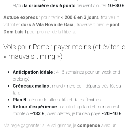
et/ou
la croisière des 6 ponts
peuvent ajouter
10–30 €
.
Astuce express
: pour tenir
< 200 € en 3 jours
, trouve un
vol tôt et
dors à Vila Nova de Gaia
; traverse à pied le
pont
Dom Luís I
pour profiter de la Ribeira.
Vols pour Porto : payer moins (et éviter le
« mauvais timing »)
Anticipation idéale
: 4–6 semaines pour un week-end
prolongé.
Créneaux malins
: mardi/mercredi ; départs très tôt ou
tard.
Plan B
: aéroports alternatifs et dates flexibles.
Retour d’expérience
: un clic trop tard et mon vol est
monté à
~133 €
; avec alertes, je l’ai déjà payé
~20–40 €
.
Ma règle gagnante : si le vol grimpe, je
compense
avec un