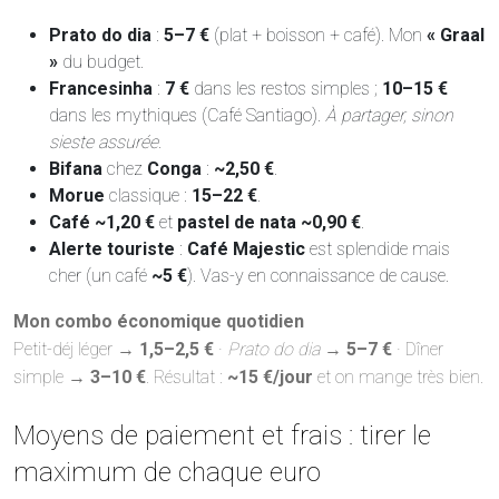
Prato do dia
:
5–7 €
(plat + boisson + café). Mon
« Graal
»
du budget.
Francesinha
:
7 €
dans les restos simples ;
10–15 €
dans les mythiques (Café Santiago).
À partager, sinon
sieste assurée.
Bifana
chez
Conga
:
~2,50 €
.
Morue
classique :
15–22 €
.
Café
~1,20 €
et
pastel de nata ~0,90 €
.
Alerte touriste
:
Café Majestic
est splendide mais
cher (un café
~5 €
). Vas-y en connaissance de cause.
Mon combo économique quotidien
Petit-déj léger →
1,5–2,5 €
·
Prato do dia
→
5–7 €
· Dîner
simple →
3–10 €
. Résultat :
~15 €/jour
et on mange très bien.
Moyens de paiement et frais : tirer le
maximum de chaque euro