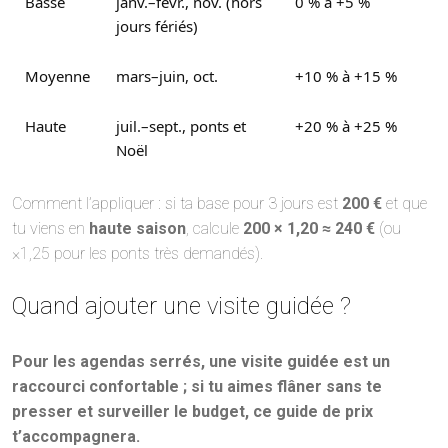
Basse
janv.–févr., nov. (hors
0 % à +5 %
jours fériés)
Moyenne
mars–juin, oct.
+10 % à +15 %
Haute
juil.–sept., ponts et
+20 % à +25 %
Noël
Comment l’appliquer : si ta base pour 3 jours est
200 €
et que
tu viens en
haute saison
, calcule
200 × 1,20 ≈ 240 €
(ou
×1,25 pour les ponts très demandés).
Quand ajouter une visite guidée ?
Pour les agendas serrés, une visite guidée est un
raccourci confortable ; si tu aimes flâner sans te
presser et surveiller le budget, ce guide de prix
t’accompagnera.