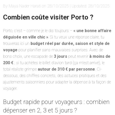
By Maya Nader Harati on 28/10/2025 | Updated: 28/10/2025
Combien coûte visiter Porto ?
Porto, c’est – comme je le dis toujours –
« une bonne affaire
déguisée en ville chic »
. Si tu veux une réponse claire, tu
trouveras ici un
budget réel par durée, saison et style de
voyage
pour planifier sans mauvaises surprises. Avec de
bons choix, une escapade de
3 jours
peut revenir
à moins de
200 €
; si tu achètes le billet d’avion tard (ça m’est arrivé), le
total réaliste grimpe
autour de 310 € par personne
. Ci-
dessous, des chiffres concrets, des astuces pratiques et des
ajustements saisonniers pour adapter la dépense à ta façon de
voyager.
Budget rapide pour voyageurs : combien
dépenser en 2, 3 et 5 jours ?