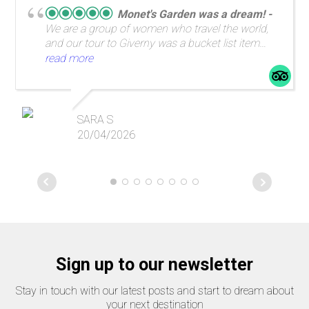
Monet's Garden was a dream!
We are a group of women who travel the world,
and our tour to Giverny was a bucket list item
and made the trip to Paris so special! Highly
read more
recommend.
SARA S
20/04/2026
Sign up to our newsletter
Stay in touch with our latest posts and start to dream about
your next destination