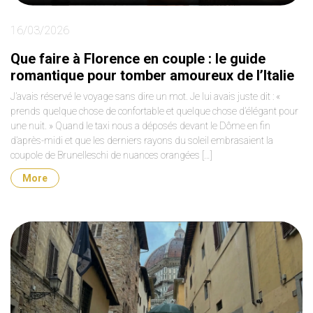
16/03/2026
Que faire à Florence en couple : le guide
romantique pour tomber amoureux de l’Italie
J’avais réservé le voyage sans dire un mot. Je lui avais juste dit : «
prends quelque chose de confortable et quelque chose d’élégant pour
une nuit. » Quand le taxi nous a déposés devant le Dôme en fin
d’après-midi et que les derniers rayons du soleil embrasaient la
coupole de Brunelleschi de nuances orangées […]
More