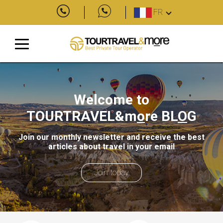
FR
Welcome to
TOURTRAVEL&m
o
re
BL
O
G
Join our monthly newsletter and receive the best
articles about travel in your email
Join today