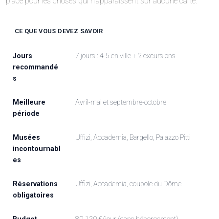
place pour les choses qui n’apparaissent sur aucune carte.
CE QUE VOUS DEVEZ SAVOIR
Jours
7 jours : 4-5 en ville + 2 excursions
recommandé
s
Meilleure
Avril-mai et septembre-octobre
période
Musées
Uffizi, Accademia, Bargello, Palazzo Pitti
incontournabl
es
Réservations
Uffizi, Accademia, coupole du Dôme
obligatoires