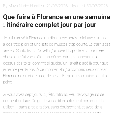
By Maya Nader Harati on 21/03/2026 | Updated: 30/03/2026
Que faire à Florence en une semaine
: itinéraire complet jour par jour
Je suis arrivé à Florence un dimanche après-midi avec un sac
à dos trop plein et une liste de musées trop courte. Le train s’est
arrêté à Santa Maria Novella, j’ai ouvert la porte et la première
chose que j’ai vue, c’était un dôme orange suspendu au-
dessus des toits, comme si quelqu’un l’avait placé là pour que
je ne me perde pas. À ce moment-là, j’ai compris deux choses :
Florence ne se visite pas, elle se vit. Et qu’une semaine suffit à
peine.
Si vous avez sept jours ici, félicitations. Peu de voyageurs se
donnent ce luxe. Ce guide vous dit exactement comment les
utiliser — sans précipitation, sans épuisement, et avec de la