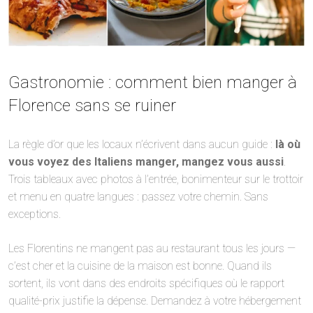
Gastronomie : comment bien manger à
Florence sans se ruiner
La règle d’or que les locaux n’écrivent dans aucun guide :
là où
vous voyez des Italiens manger, mangez vous aussi
.
Trois tableaux avec photos à l’entrée, bonimenteur sur le trottoir
et menu en quatre langues : passez votre chemin. Sans
exceptions.
Les Florentins ne mangent pas au restaurant tous les jours —
c’est cher et la cuisine de la maison est bonne. Quand ils
sortent, ils vont dans des endroits spécifiques où le rapport
qualité-prix justifie la dépense. Demandez à votre hébergement