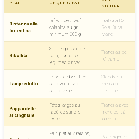
PLAT
CE QUE C’EST
GOÛTER
Bifteck de bœuf
Trattoria Da’i
Bistecca alla
chianina au gril,
Boia, Buca
fiorentina
minimum 600 g
Mario
Soupe épaisse de
Trattorias de
Ribollita
pain, haricots et
l’Oltrarno
légumes d’hiver
Tripes de bœuf en
Stands du
Lampredotto
sandwich avec
Mercato
sauce verte
Centrale
Pâtes larges au
Trattoria avec
Pappardelle
ragù de sanglier
menu écrit à
al cinghiale
toscan
la main
Pain plat aux raisins,
Boulangeries