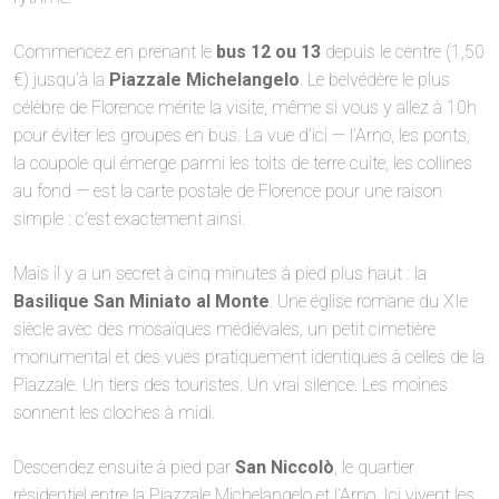
Commencez en prenant le
bus 12 ou 13
depuis le centre (1,50
€) jusqu’à la
Piazzale Michelangelo
. Le belvédère le plus
célèbre de Florence mérite la visite, même si vous y allez à 10h
pour éviter les groupes en bus. La vue d’ici — l’Arno, les ponts,
la coupole qui émerge parmi les toits de terre cuite, les collines
au fond — est la carte postale de Florence pour une raison
simple : c’est exactement ainsi.
Mais il y a un secret à cinq minutes à pied plus haut : la
Basilique San Miniato al Monte
. Une église romane du XIe
siècle avec des mosaïques médiévales, un petit cimetière
monumental et des vues pratiquement identiques à celles de la
Piazzale. Un tiers des touristes. Un vrai silence. Les moines
sonnent les cloches à midi.
Descendez ensuite à pied par
San Niccolò
, le quartier
résidentiel entre la Piazzale Michelangelo et l’Arno. Ici vivent les