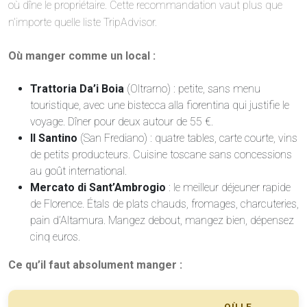
où dîne le propriétaire. Cette recommandation vaut plus que
n’importe quelle liste TripAdvisor.
Où manger comme un local :
Trattoria Da’i Boia
(Oltrarno) : petite, sans menu
touristique, avec une bistecca alla fiorentina qui justifie le
voyage. Dîner pour deux autour de 55 €.
Il Santino
(San Frediano) : quatre tables, carte courte, vins
de petits producteurs. Cuisine toscane sans concessions
au goût international.
Mercato di Sant’Ambrogio
: le meilleur déjeuner rapide
de Florence. Étals de plats chauds, fromages, charcuteries,
pain d’Altamura. Mangez debout, mangez bien, dépensez
cinq euros.
Ce qu’il faut absolument manger :
OÙ LE