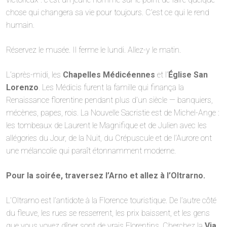
chose qui changera sa vie pour toujours. C’est ce qui le rend
humain.
Réservez le musée. Il ferme le lundi. Allez-y le matin.
L’après-midi, les
Chapelles Médicéennes
et l’
Église San
Lorenzo
. Les Médicis furent la famille qui finança la
Renaissance florentine pendant plus d’un siècle — banquiers,
mécènes, papes, rois. La Nouvelle Sacristie est de Michel-Ange :
les tombeaux de Laurent le Magnifique et de Julien avec les
allégories du Jour, de la Nuit, du Crépuscule et de l’Aurore ont
une mélancolie qui paraît étonnamment moderne.
Pour la soirée, traversez l’Arno et allez à l’Oltrarno.
L’Oltrarno est l’antidote à la Florence touristique. De l’autre côté
du fleuve, les rues se resserrent, les prix baissent, et les gens
que vous voyez dîner sont de vrais Florentins. Cherchez la
Via