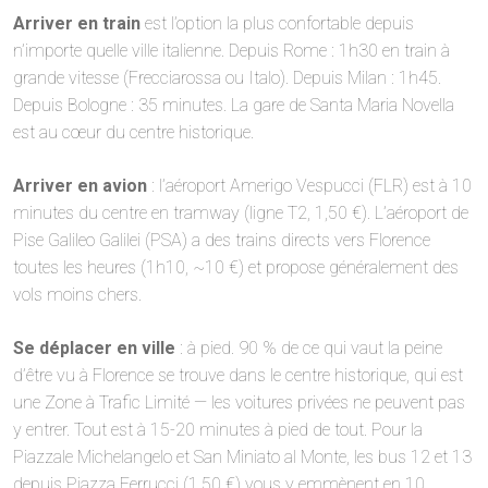
Arriver en train
est l’option la plus confortable depuis
n’importe quelle ville italienne. Depuis Rome : 1h30 en train à
grande vitesse (Frecciarossa ou Italo). Depuis Milan : 1h45.
Depuis Bologne : 35 minutes. La gare de Santa Maria Novella
est au cœur du centre historique.
Arriver en avion
: l’aéroport Amerigo Vespucci (FLR) est à 10
minutes du centre en tramway (ligne T2, 1,50 €). L’aéroport de
Pise Galileo Galilei (PSA) a des trains directs vers Florence
toutes les heures (1h10, ~10 €) et propose généralement des
vols moins chers.
Se déplacer en ville
: à pied. 90 % de ce qui vaut la peine
d’être vu à Florence se trouve dans le centre historique, qui est
une Zone à Trafic Limité — les voitures privées ne peuvent pas
y entrer. Tout est à 15-20 minutes à pied de tout. Pour la
Piazzale Michelangelo et San Miniato al Monte, les bus 12 et 13
depuis Piazza Ferrucci (1,50 €) vous y emmènent en 10