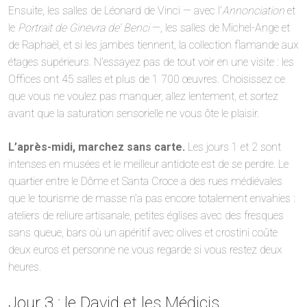
Ensuite, les salles de Léonard de Vinci — avec l’
Annonciation
et
le
Portrait de Ginevra de’ Benci
—, les salles de Michel-Ange et
de Raphaël, et si les jambes tiennent, la collection flamande aux
étages supérieurs. N’essayez pas de tout voir en une visite : les
Offices ont 45 salles et plus de 1 700 œuvres. Choisissez ce
que vous ne voulez pas manquer, allez lentement, et sortez
avant que la saturation sensorielle ne vous ôte le plaisir.
L’après-midi, marchez sans carte.
Les jours 1 et 2 sont
intenses en musées et le meilleur antidote est de se perdre. Le
quartier entre le Dôme et Santa Croce a des rues médiévales
que le tourisme de masse n’a pas encore totalement envahies :
ateliers de reliure artisanale, petites églises avec des fresques
sans queue, bars où un apéritif avec olives et crostini coûte
deux euros et personne ne vous regarde si vous restez deux
heures.
Jour 3 : le David et les Médicis