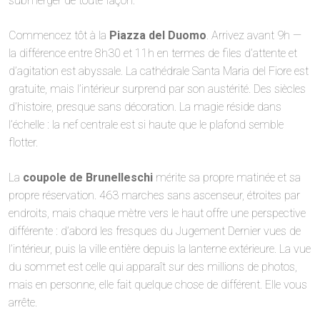
submerger de toute façon.
Commencez tôt à la
Piazza del Duomo
. Arrivez avant 9h —
la différence entre 8h30 et 11h en termes de files d’attente et
d’agitation est abyssale. La cathédrale Santa Maria del Fiore est
gratuite, mais l’intérieur surprend par son austérité. Des siècles
d’histoire, presque sans décoration. La magie réside dans
l’échelle : la nef centrale est si haute que le plafond semble
flotter.
La
coupole de Brunelleschi
mérite sa propre matinée et sa
propre réservation. 463 marches sans ascenseur, étroites par
endroits, mais chaque mètre vers le haut offre une perspective
différente : d’abord les fresques du Jugement Dernier vues de
l’intérieur, puis la ville entière depuis la lanterne extérieure. La vue
du sommet est celle qui apparaît sur des millions de photos,
mais en personne, elle fait quelque chose de différent. Elle vous
arrête.