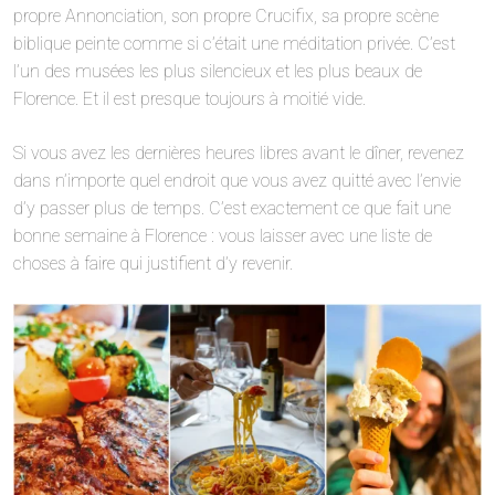
propre Annonciation, son propre Crucifix, sa propre scène
biblique peinte comme si c’était une méditation privée. C’est
l’un des musées les plus silencieux et les plus beaux de
Florence. Et il est presque toujours à moitié vide.
Si vous avez les dernières heures libres avant le dîner, revenez
dans n’importe quel endroit que vous avez quitté avec l’envie
d’y passer plus de temps. C’est exactement ce que fait une
bonne semaine à Florence : vous laisser avec une liste de
choses à faire qui justifient d’y revenir.