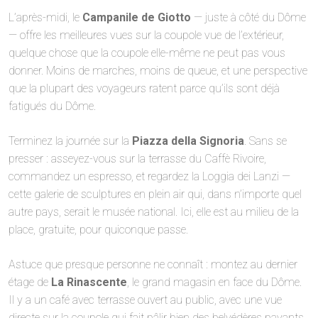
L’après-midi, le
Campanile de Giotto
— juste à côté du Dôme
— offre les meilleures vues sur la coupole vue de l’extérieur,
quelque chose que la coupole elle-même ne peut pas vous
donner. Moins de marches, moins de queue, et une perspective
que la plupart des voyageurs ratent parce qu’ils sont déjà
fatigués du Dôme.
Terminez la journée sur la
Piazza della Signoria
. Sans se
presser : asseyez-vous sur la terrasse du Caffè Rivoire,
commandez un espresso, et regardez la Loggia dei Lanzi —
cette galerie de sculptures en plein air qui, dans n’importe quel
autre pays, serait le musée national. Ici, elle est au milieu de la
place, gratuite, pour quiconque passe.
Astuce que presque personne ne connaît : montez au dernier
étage de
La Rinascente
, le grand magasin en face du Dôme.
Il y a un café avec terrasse ouvert au public, avec une vue
directe sur la coupole qui fait pâlir bien des belvédères payants.