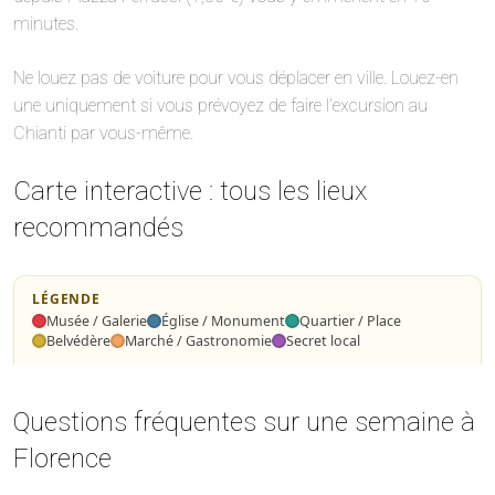
minutes.
Ne louez pas de voiture pour vous déplacer en ville. Louez-en
une uniquement si vous prévoyez de faire l’excursion au
Chianti par vous-même.
Carte interactive : tous les lieux
recommandés
LÉGENDE
Musée / Galerie
Église / Monument
Quartier / Place
Belvédère
Marché / Gastronomie
Secret local
Leaflet
Leaflet
|
|
©
©
OpenStreetMap
OpenStreetMap
©
©
CARTO
CARTO
+
+
Questions fréquentes sur une semaine à
−
−
Florence