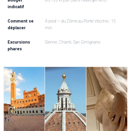
Budget
80-120 €/jour (sans hébergement)
indicatif
Comment se
À pied — du Dôme au Ponte Vecchio : 15
déplacer
min
Excursions
Sienne, Chianti, San Gimignano
phares