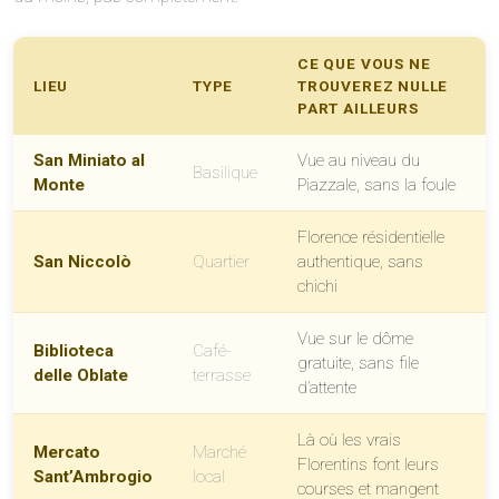
CE QUE VOUS NE
LIEU
TYPE
TROUVEREZ NULLE
PART AILLEURS
San Miniato al
Vue au niveau du
Basilique
Monte
Piazzale, sans la foule
Florence résidentielle
San Niccolò
Quartier
authentique, sans
chichi
Vue sur le dôme
Biblioteca
Café-
gratuite, sans file
delle Oblate
terrasse
d’attente
Là où les vrais
Mercato
Marché
Florentins font leurs
Sant’Ambrogio
local
courses et mangent