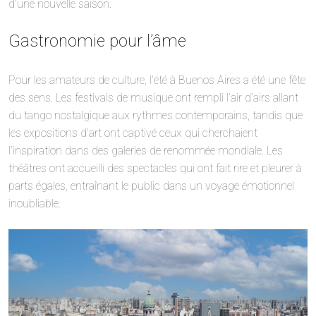
d’une nouvelle saison.
Gastronomie pour l’âme
Pour les amateurs de culture, l’été à Buenos Aires a été une fête
des sens. Les festivals de musique ont rempli l’air d’airs allant
du tango nostalgique aux rythmes contemporains, tandis que
les expositions d’art ont captivé ceux qui cherchaient
l’inspiration dans des galeries de renommée mondiale. Les
théâtres ont accueilli des spectacles qui ont fait rire et pleurer à
parts égales, entraînant le public dans un voyage émotionnel
inoubliable.