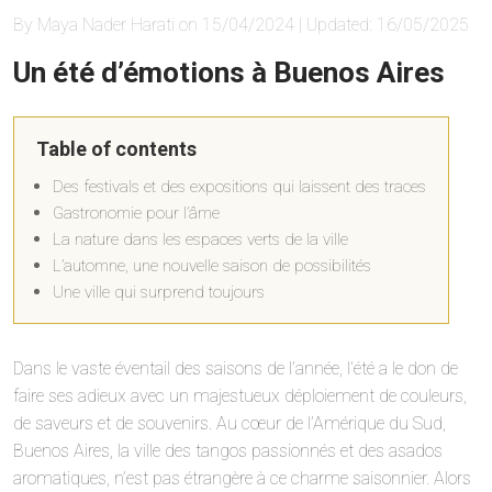
By Maya Nader Harati on 15/04/2024 | Updated: 16/05/2025
Un été d’émotions à Buenos Aires
Table of contents
Des festivals et des expositions qui laissent des traces
Gastronomie pour l’âme
La nature dans les espaces verts de la ville
L’automne, une nouvelle saison de possibilités
Une ville qui surprend toujours
Dans le vaste éventail des saisons de l’année, l’été a le don de
faire ses adieux avec un majestueux déploiement de couleurs,
de saveurs et de souvenirs. Au cœur de l’Amérique du Sud,
Buenos Aires, la ville des tangos passionnés et des asados
aromatiques, n’est pas étrangère à ce charme saisonnier. Alors