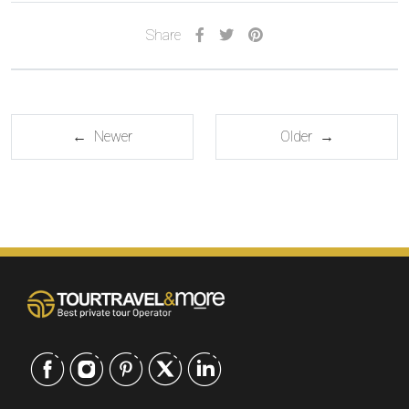
Share
← Newer
Older →