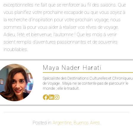
exceptionnelles ne fait que se renforcer au fil des saisons. Que
vous planifiez votre prochaine escapade ou que vous soyez à
la recherche d’inspiration pour votre prochain voyage, nous
sommes là pour vous aider à réaliser vos rêves de voyage.
Adieu, l’été, et bienvenue, l’automne ! Que les mois à venir
soient remplis d’aventures passionnantes et de souvenirs
inoubliables.
Maya Nader Harati
Spécialiste des Destinations Culturelles et Chroniqueu
de Voyage . Maya ne se contente pas de parcourir le
monde ; elle le traduit.
Posted in
Argentine
,
Buenos Aires
.