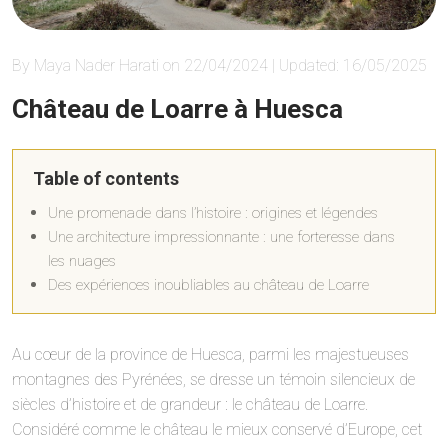
By Maya Nader Harati on 22/04/2024 | Updated: 16/05/2025
Château de Loarre à Huesca
Table of contents
Une promenade dans l’histoire : origines et légendes
Une architecture impressionnante : une forteresse dans
les nuages
Des expériences inoubliables au château de Loarre
Au cœur de la province de Huesca, parmi les majestueuses
montagnes des Pyrénées, se dresse un témoin silencieux de
siècles d’histoire et de grandeur : le château de Loarre.
Considéré comme le château le mieux conservé d’Europe, cet