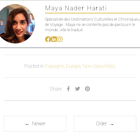
Maya Nader Harati
Spécialiste des Destinations Culturelles et Chroniqueu
de Voyage . Maya ne se contente pas de parcourir le
monde ; elle le traduit.
Posted in
Espagne
,
Europe
,
Non classifié(e)
.
Share
← Newer
Older →