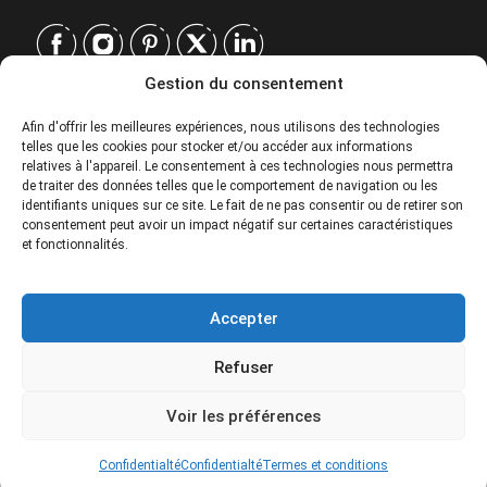
Gestion du consentement
CONTACT
Afin d'offrir les meilleures expériences, nous utilisons des technologies
telles que les cookies pour stocker et/ou accéder aux informations
EUROPE
|
relatives à l'appareil. Le consentement à ces technologies nous permettra
USA
|
de traiter des données telles que le comportement de navigation ou les
EUROPE
identifiants uniques sur ce site. Le fait de ne pas consentir ou de retirer son
consentement peut avoir un impact négatif sur certaines caractéristiques
USA
et fonctionnalités.
SERVICES
Accepter
SOCIÉTÉ
Refuser
POLITIQUES
329£
From
Voir les préférences
Special prices for groups. Please contact.
© 2026 Tour Travel & More. Tous droits réservés.
Confidentialté
Confidentialté
Termes et conditions